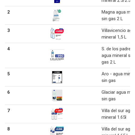
mineral 2.5/2.5l
2
Magna agua mine
sin gas 2 L
3
Villavicencio agu
mineral 1,5 L
4
S. de los padres
agua mineral sin
gas 2 L
5
Aro - agua miner
sin gas
6
Glaciar agua min
sin gas
7
Villa del sur agua
mineral 1.65l
8
Villa del sur agua