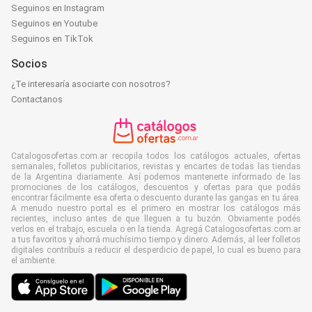
Seguinos en Instagram
Seguinos en Youtube
Seguinos en TikTok
Socios
¿Te interesaría asociarte con nosotros?
Contactanos
Catalogosofertas.com.ar recopila todos los catálogos actuales, ofertas
semanales, folletos publicitarios, revistas y encartes de todas las tiendas
de la Argentina diariamente. Así podemos mantenerte informado de las
promociones de los catálogos, descuentos y ofertas para que podás
encontrar fácilmente esa oferta o descuento durante las gangas en tu área.
A menudo nuestro portal es el primero en mostrar los catálogos más
recientes, incluso antes de que lleguen a tu buzón. Obviamente podés
verlos en el trabajo, escuela o en la tienda. Agregá Catalogosofertas.com.ar
a tus favoritos y ahorrá muchísimo tiempo y dinero. Además, al leer folletos
digitales contribuís a reducir el desperdicio de papel, lo cual es bueno para
el ambiente.