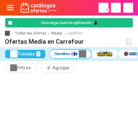
!
Descarga nuestra aplicación 📲
Todas las ofertas
Media
Carrefour
Ofertas Media en Carrefour
Tiendas
1
Filtros
Agregar