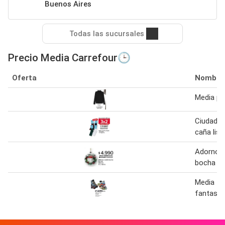
Buenos Aires
Todas las sucursales
Precio Media Carrefour🕒
Oferta
Nombre
Media po
Ciudadel
caña lisa
Adorno 
bocha h
Media 1 
fantasia