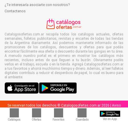
¿Te interesaría asociarte con nosotros?
Contactanos
Catalogosofertas.com.ar recopila todos los catálogos actuales, ofertas
semanales, folletos publicitarios, revistas y encartes de todas las tiendas
de la Argentina diariamente. Así podemos mantenerte informado de las
promociones de los catálogos, descuentos y ofertas para que podás
encontrar fácilmente esa oferta o descuento durante las gangas en tu área.
A menudo nuestro portal es el primero en mostrar los catálogos más
recientes, incluso antes de que lleguen a tu buzón. Obviamente podés
verlos en el trabajo, escuela o en la tienda. Agregá Catalogosofertas.com.ar
a tus favoritos y ahorrá muchísimo tiempo y dinero. Además, al leer folletos
digitales contribuís a reducir el desperdicio de papel, lo cual es bueno para
el ambiente.
Se reservan todos los derechos © Catalogosofertas.com.ar 2026 |
Aviso
legal
|
Términos y condiciones
|
Políticas de privacidad
|
Política de cookies
Ver en App
Catálogos
Ofertas
Favoritos
Guardado