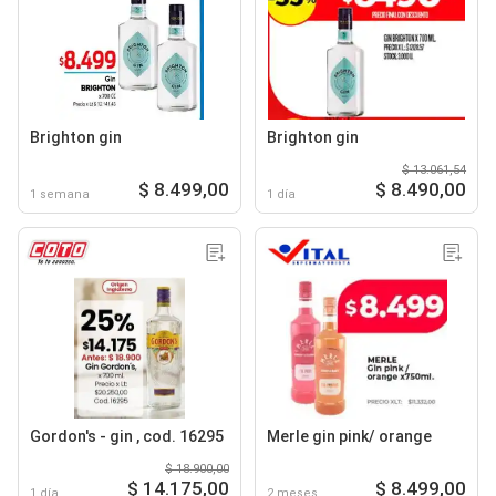
Brighton gin
Brighton gin
$ 13.061,54
$ 8.499,00
$ 8.490,00
1 semana
1 día
Gordon's - gin , cod. 16295
Merle gin pink/ orange
$ 18.900,00
$ 14.175,00
$ 8.499,00
1 día
2 meses