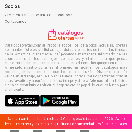
Socios
¿Te interesaría asociarte con nosotros?
Contactanos
Catalogosofertas.com.ar recopila todos los catálogos actuales, ofertas
semanales, folletos publicitarios, revistas y encartes de todas las tiendas
de la Argentina diariamente. Así podemos mantenerte informado de las
promociones de los catálogos, descuentos y ofertas para que podás
encontrar fácilmente esa oferta o descuento durante las gangas en tu área.
A menudo nuestro portal es el primero en mostrar los catálogos más
recientes, incluso antes de que lleguen a tu buzón. Obviamente podés
verlos en el trabajo, escuela o en la tienda. Agregá Catalogosofertas.com.ar
a tus favoritos y ahorrá muchísimo tiempo y dinero. Además, al leer folletos
digitales contribuís a reducir el desperdicio de papel, lo cual es bueno para
el ambiente.
Se reservan todos los derechos © Catalogosofertas.com.ar 2026 |
Aviso
legal
|
Términos y condiciones
|
Políticas de privacidad
|
Política de cookies