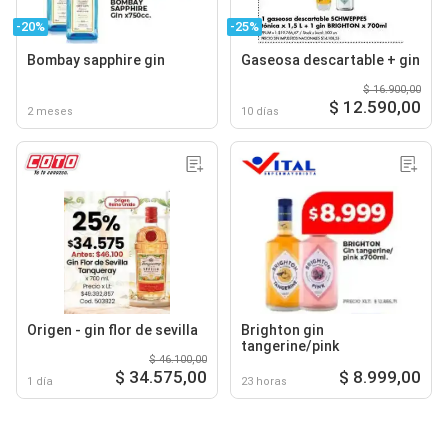
-20%
-25%
Bombay sapphire gin
Gaseosa descartable + gin
$ 16.900,00
$ 12.590,00
2 meses
10 días
Origen - gin flor de sevilla
Brighton gin
tangerine/pink
$ 46.100,00
$ 34.575,00
$ 8.999,00
1 día
23 horas