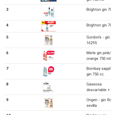
3
Brighton gin 700
4
Brighton gin 700
5
Gordon's - gin , 
16295
6
Merle gin pink/
orange 750 ml.
7
Bombay sapphir
gin 750 cc.
8
Gaseosa
descartable + gi
9
Origen - gin flor 
sevilla