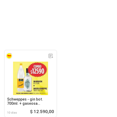
Schweppes - gin bot.
700ml. + gaseosa
schweppes tónica, bot.
$ 12.590,00
1,5lt
10 días