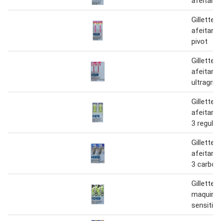
afeitar 
Gillette
afeitar 
pivot
Gillette
afeitar 
ultragrip
Gillette
afeitar 
3 regular
Gillette
afeitar 
3 carbon
Gillette
maquina 
sensitive