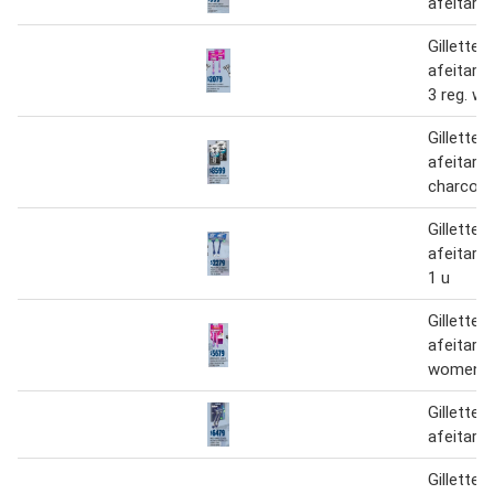
afeitar 
Gillette
afeitar 
3 reg. w
Gillette
afeitar 
charcoal
Gillette
afeitar 
1 u
Gillette
afeitar 
women 2
Gillette
afeitar c
Gillette