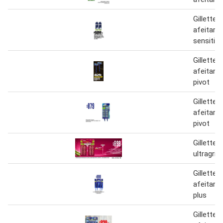
Gillette
afeitar 
sensitive
Gillette
afeitar 
pivot
Gillette
afeitar 
pivot
Gillette 
ultragrip
Gillette
afeitar ul
plus
Gillette