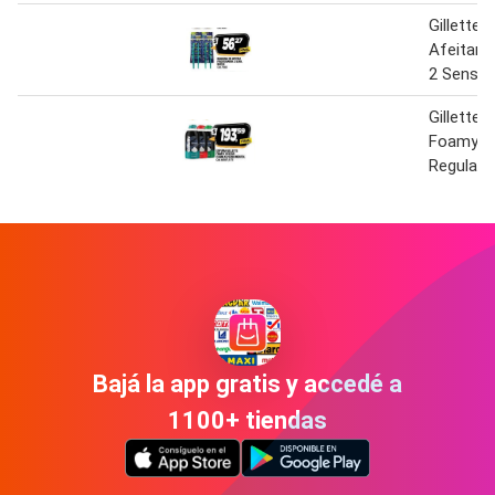
Gillette 
Afeitar 
2 Sens. 
Gillette
Foamy x
Regular/
Bajá la app gratis y accedé a
1100+ tiendas