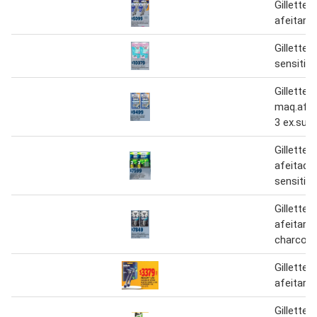
Gillette
afeitar 
Gillette 
sensitive
Gillette
maq.afe.
3 ex.suav
Gillette 
afeitado
sensitive
Gillette
afeitar 
charcoal
Gillette
afeitar c
Gillette