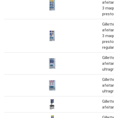
afeitar 
3 maquin
prestoba
Gillette
afeitar 
3 maquin
prestoba
regular 2
Gillette
afeitar 
ultragrip 
Gillette
afeitar 
ultragrip
Gillette
afeitar c
Gillette