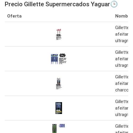
Precio Gillette Supermercados Yaguar🕒
Oferta
Nombre
Gillette
afeitar 
ultragrip
Gillette
afeitar 
ultragrip
Gillette
afeitar 
charcoal
Gillette
afeitar 
ultragrip 
Gillette 
afeitar 