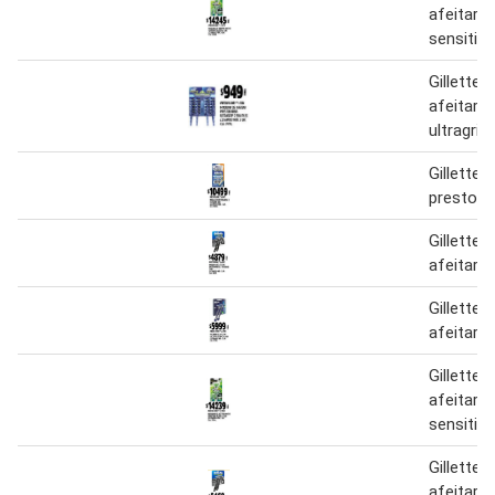
afeitar 
sensitive
Gillette
afeitar 
ultragrip
Gillette 
prestoba
Gillette
afeitar 
Gillette
afeitar c
Gillette
afeitar 
sensitive
Gillette
afeitar 