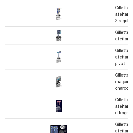
Gillette
afeitar 
3 regular
Gillette
afeitar c
Gillette
afeitar 
pivot
Gillette 
maquina 
charcoal
Gillette
afeitar 
ultragrip
Gillette
afeitar 