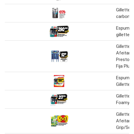
Gillette 
carbono 
Espuma a
gillette 
Gillette 
Afeitar
Prestob.U
Fija Plus
Espuma A
Gillette
Gillette
Foamy x
Gillette 
Afeitar 
Grip/Sens