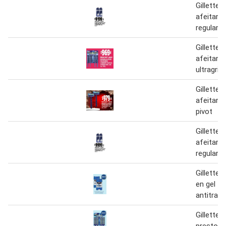
Gillette
afeitar 
regular 3
Gillette
afeitar 
ultragrip 
Gillette
afeitar 
pivot
Gillette
afeitar 
regular 3
Gillette
en gel
antitrans
Gillette r
prestoba