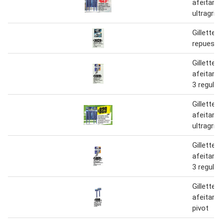
afeitar 
ultragrip 
Gillette
repuesto 
Gillette
afeitar 
3 regular
Gillette
afeitar 
ultragrip
Gillette
afeitar 
3 regular
Gillette
afeitar 
pivot