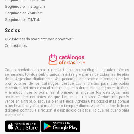
Seguinos en Instagram
Seguinos en Youtube
Seguinos en TikTok
Socios
¿Te interesaría asociarte con nosotros?
Contactanos
Catalogosofertas.com.ar recopila todos los catálogos actuales, ofertas
semanales, folletos publicitarios, revistas y encartes de todas las tiendas
de la Argentina diariamente. Así podemos mantenerte informado de las
promociones de los catálogos, descuentos y ofertas para que podás
encontrar fácilmente esa oferta o descuento durante las gangas en tu área.
A menudo nuestro portal es el primero en mostrar los catálogos más
recientes, incluso antes de que lleguen a tu buzón. Obviamente podés
verlos en el trabajo, escuela o en la tienda. Agregá Catalogosofertas.com.ar
a tus favoritos y ahorrá muchísimo tiempo y dinero. Además, al leer folletos
digitales contribuís a reducir el desperdicio de papel, lo cual es bueno para
el ambiente.