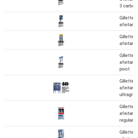
3 carbon
Gillette
afeitar c
Gillette
afeitar 
Gillette
afeitar 
pivot
Gillette
afeitar 
ultragrip
Gillette
afeitar 
regular 3
Gillette