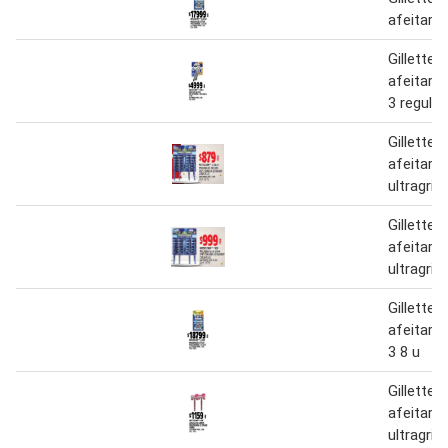
afeitar 
Gillette
afeitar 
3 regular
Gillette
afeitar 
ultragrip
Gillette
afeitar 
ultragrip
Gillette
afeitar 
3 8 u
Gillette
afeitar 
ultragrip