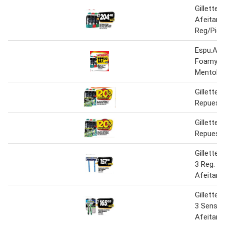
Gillette
Afeitar 
Reg/Piel
Espu.Afe 
Foamy x
Mentol/S
Gillette
Repuest
Gillette
Repuest
Gillette 
3 Reg. M
Afeitar 
Gillette 
3 Sens. 
Afeitar 