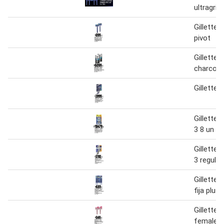
ultragrip
Gillette 
pivot
Gillette 
charcoal
Gillette 
Gillette 
3 8 un
Gillette 
3 regular
Gillette u
fija plus
Gillette u
female