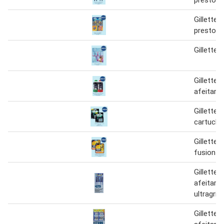
Gillette 
prestoba
Gillette 
Gillette
afeitar 
Gillette 
cartucho 
Gillette 
fusion pr
Gillette
afeitar 
ultragrip 
Gillette