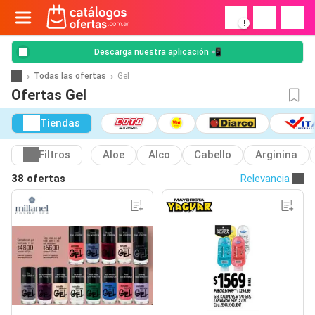
!
Descarga nuestra aplicación 📲
Todas las ofertas
Gel
Ofertas Gel
Tiendas
Filtros
Aloe
Alco
Cabello
Arginina
38 ofertas
Relevancia