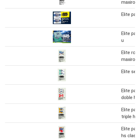
maxirollo
Elite pañ
Elite pañ
u
Elite rol
maxirollo
Elite ser
Elite pañ
doble ho
Elite pap
triple hoj
Elite pap
hs clasi