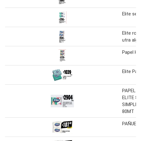
Elite ser
Elite rol
utra alg
Papel Hig
Elite Pañ
PAPEL H
ELITE 8
SIMPLE T
80MT
PAÑUELO