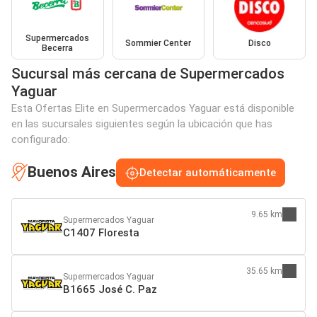
Supermercados
Sommier Center
Disco
Becerra
Sucursal más cercana de Supermercados
Yaguar
Esta Ofertas Elite en Supermercados Yaguar está disponible
en las sucursales siguientes según la ubicación que has
configurado:
Buenos Aires
Detectar automáticamente
9.65 km
Supermercados Yaguar
C1407 Floresta
35.65 km
Supermercados Yaguar
B1665 José C. Paz