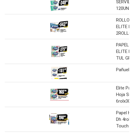
SERVILL
120UNID
ROLLO D
ELITE M
2ROLLO
PAPEL H
ELITE H
TUL GR
Pañuelo E
Elite Pap
Hoja Simp
6rolx30
Papel Hig
Dh 4rol.
Touch