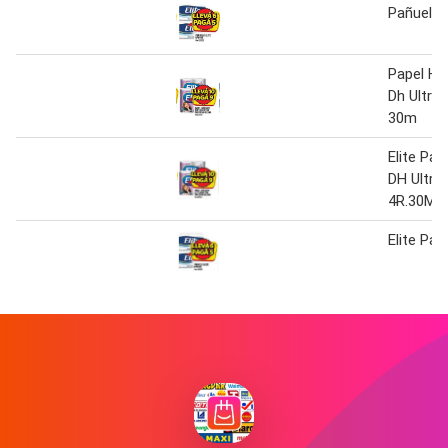
Pañuelo 
Papel Hig
Dh Ultra 
30m
Elite Pap
DH Ultra 
4R.30M
Elite Pa