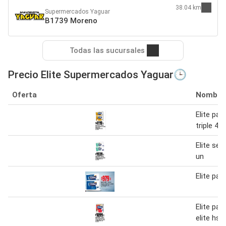
38.04 km
Supermercados Yaguar
B1739 Moreno
Todas las sucursales
Precio Elite Supermercados Yaguar🕒
Oferta
Nombre
Elite pap
triple 4 u
Elite ser
un
Elite pañ
Elite pap
elite hs 