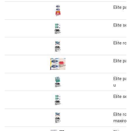
Elite pañ
Elite ser
Elite rol
Elite pañ
Elite pañ
u
Elite ser
Elite rol
maxirollo