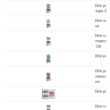
Elite pap
triple 4 u.
Elite ser
un
Elite rol
maxirollo
120
Elite pañ
Elite pap
clasico 4
mt
Elite pañ
Elite rol