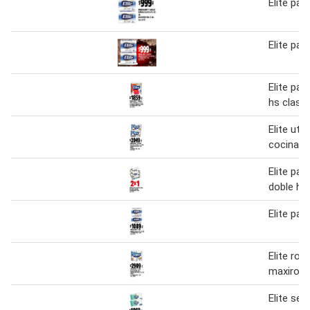
Elite pañ
Elite pañ
Elite pap
hs clasi
Elite utra
cocina a
Elite pañ
doble ho
Elite pañ
Elite rol
maxirollo
Elite ser