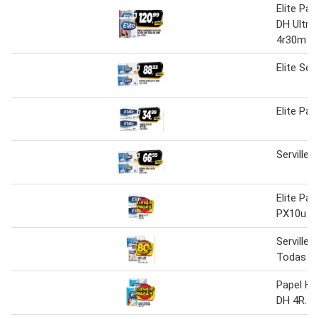
Elite Pap
DH Ultra
4r30m
Elite Ser
Elite Pa
Servillet
Elite Pañ
PX10u
Servilleta
Todas
Papel Hig
DH 4R. 2