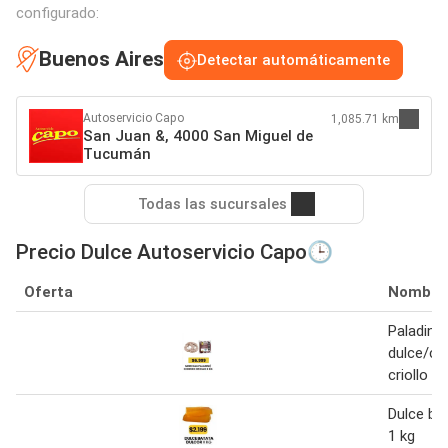
configurado:
Buenos Aires
Detectar automáticamente
Autoservicio Capo
1,085.71 km
San Juan &, 4000 San Miguel de
Tucumán
Todas las sucursales
Precio Dulce Autoservicio Capo🕒
Oferta
Nombre
Paladini 
dulce/ch
criollo 1 
Dulce ba
1 kg