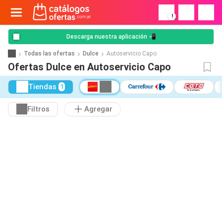
!
Descarga nuestra aplicación 📲
Todas las ofertas
Dulce
Autoservicio Capo
Ofertas Dulce en Autoservicio Capo
Tiendas
1
Filtros
Agregar