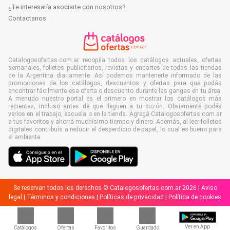
¿Te interesaría asociarte con nosotros?
Contactanos
Catalogosofertas.com.ar recopila todos los catálogos actuales, ofertas
semanales, folletos publicitarios, revistas y encartes de todas las tiendas
de la Argentina diariamente. Así podemos mantenerte informado de las
promociones de los catálogos, descuentos y ofertas para que podás
encontrar fácilmente esa oferta o descuento durante las gangas en tu área.
A menudo nuestro portal es el primero en mostrar los catálogos más
recientes, incluso antes de que lleguen a tu buzón. Obviamente podés
verlos en el trabajo, escuela o en la tienda. Agregá Catalogosofertas.com.ar
a tus favoritos y ahorrá muchísimo tiempo y dinero. Además, al leer folletos
digitales contribuís a reducir el desperdicio de papel, lo cual es bueno para
el ambiente.
Se reservan todos los derechos © Catalogosofertas.com.ar 2026 |
Aviso
legal
|
Términos y condiciones
|
Políticas de privacidad
|
Política de cookies
Ver en App
Catálogos
Ofertas
Favoritos
Guardado