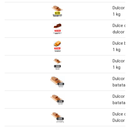
Dulcor d
1 kg
Dulce de
dulcor
Dulce ba
1 kg
Dulcor d
1 kg
Dulcor d
batata
Dulcor d
batata 1
Dulce de
Dulcor t