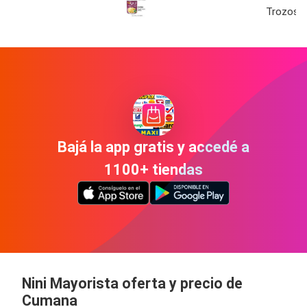
Trozos 
Bajá la app gratis y accedé a
1100+ tiendas
Nini Mayorista oferta y precio de
Cumana