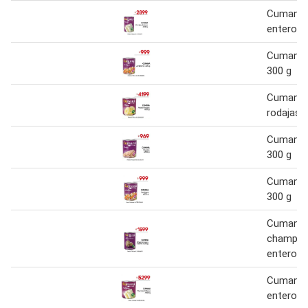
Cumana 
enteros 
Cumana j
300 g
Cumana 
rodajas 
Cumana 
300 g
Cumana j
300 g
Cumana
champig
enteros 
Cumana 
enteros 