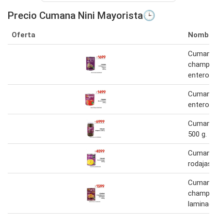
Precio Cumana Nini Mayorista🕒
Oferta
Nombre
Cumana
champig
enteros 
Cumana 
enteros 
Cumana 
500 g.
Cumaná 
rodajas 
Cumaná
champiñ
laminado