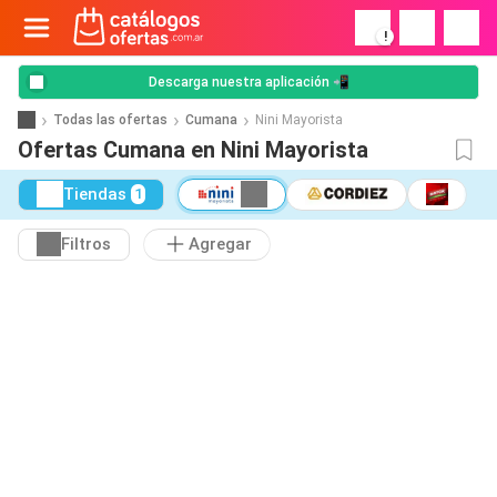
!
Descarga nuestra aplicación 📲
Todas las ofertas
Cumana
Nini Mayorista
Ofertas Cumana en Nini Mayorista
Tiendas
1
Filtros
Agregar