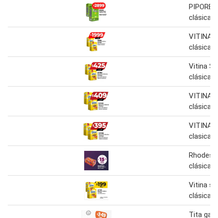
PIPORÉ Y
clásica 1
VITINA 
clásica x
Vitina S
clásica x
VITINA 
clásica x
VITINA 
clasica x
Rhodesia
clásica
Vitina s
clásica
Tita galle