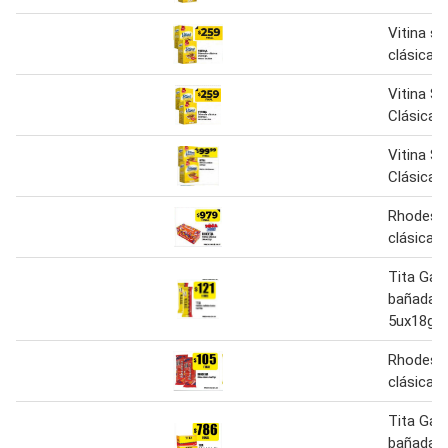
Vitina s
clásica
Vitina S
Clásica 
Vitina S
Clásica
Rhodesia
clásica 
Tita Gall
bañada c
5ux18gr
Rhodesia
clásica 
Tita Gall
bañada c