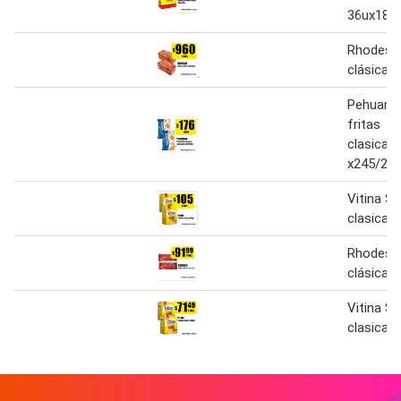
36ux18gr
Rhodesia
clásica 
Pehuama
fritas
clasica/
x245/250
Vitina S
clasica 
Rhodesia
clásica 
Vitina S
clasica 