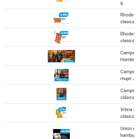
g
Rhodesia
clasica 2
Rhodesia
clasica 2
Campera 
Hombre
Campera 
mujer / 
Campera 
clásica
Vitina s
clásica 2
Union ga
hamburg