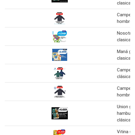
clasica 8
Campera 
hombre
Nosotra
clasica 8
Maná gal
clasica 1
Campera 
clásica
Campera 
hombre /
Union ga
hamburg
clásica 8
Vitina s