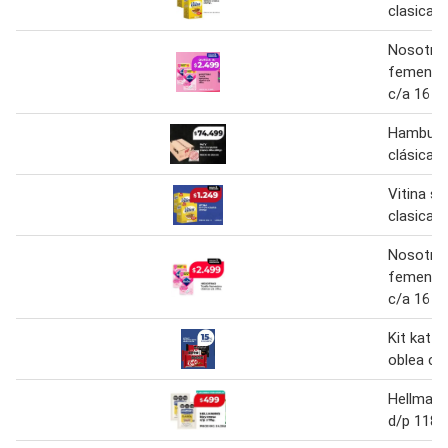
clasica 5
Nosotras
femenina
c/a 16 u
Hamburg
clásica 8
Vitina s
clasica 2
Nosotras
femenina
c/a 16 u
Kit kat 
oblea cla
Hellmann'
d/p 118 