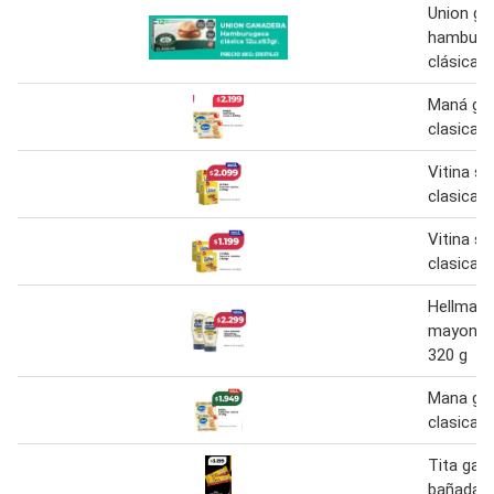
Union ga
hamburu
clásica 8
Maná gal
clasica 4
Vitina s
clasica v
Vitina s
clasica 2
Hellmann
mayonesa
320 g
Mana gal
clasica
Tita galle
bañada c