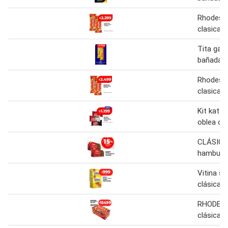
Rhodesia
clasica
Tita galle
bañada c
Rhodesia
clasica
Kit kat 
oblea cla
CLÁSIC
hamburg
Vitina s
clásica 2
RHODESI
clásica