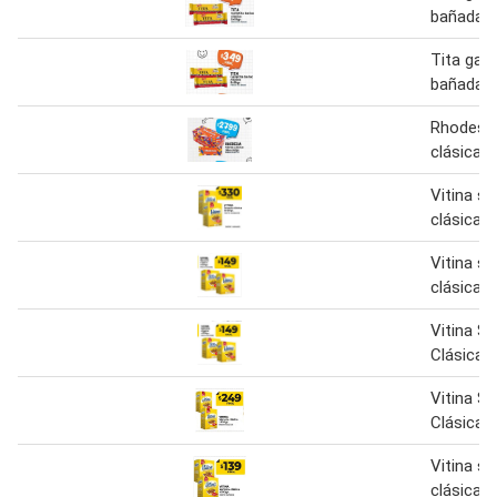
bañada c
Tita galle
bañada c
Rhodesia
clásica
Vitina s
clásica
Vitina s
clásica
Vitina S
Clásica x
Vitina S
Clásica 
Vitina s
clásica