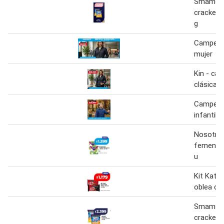
Smams ga
cracker 
g
Campera 
mujer
Kin - ca
clásica 
Campera 
infantil
Nosotras
femenina
u
Kit Kat 
oblea cla
Smams ga
cracker 