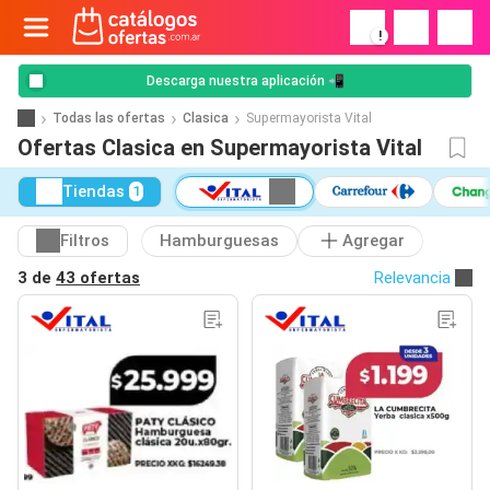
!
Descarga nuestra aplicación 📲
Todas las ofertas
Clasica
Supermayorista Vital
Ofertas Clasica en Supermayorista Vital
Tiendas
1
Filtros
Hamburguesas
Agregar
3 de
43 ofertas
Relevancia