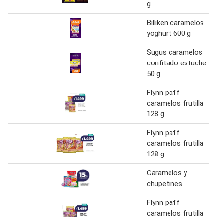
g
Billiken caramelos
yoghurt 600 g
Sugus caramelos
confitado estuche
50 g
Flynn paff
caramelos frutilla
128 g
Flynn paff
caramelos frutilla
128 g
Caramelos y
chupetines
Flynn paff
caramelos frutilla