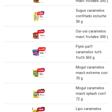
mast frutales 300 g
Sugus caramelos
confitado estuche
50 g
Osi-osi caramelos
mast frutales 300 g
Flynn paff
caramelos tutti
frutti 560 g
Mogul caramelos
masti extreme conf
70 g
Mogul caramelos
masti splash conf
72 g
Lipo caramelos