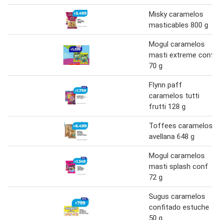
Misky caramelos
masticables 800 g
Mogul caramelos
masti extreme conf
70 g
Flynn paff
caramelos tutti
frutti 128 g
Toffees caramelos
avellana 648 g
Mogul caramelos
masti splash conf
72 g
Sugus caramelos
confitado estuche
50 g