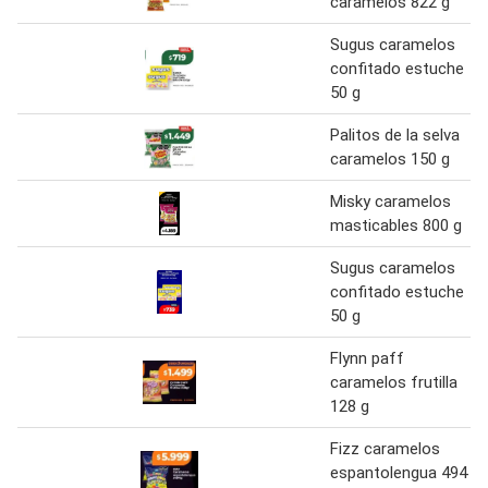
caramelos 822 g
Sugus caramelos
confitado estuche
50 g
Palitos de la selva
caramelos 150 g
Misky caramelos
masticables 800 g
Sugus caramelos
confitado estuche
50 g
Flynn paff
caramelos frutilla
128 g
Fizz caramelos
espantolengua 494