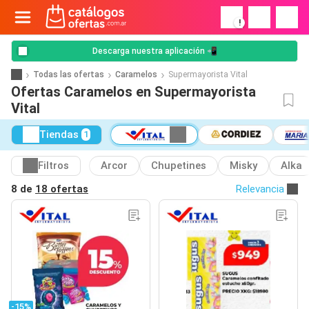
!
Descarga nuestra aplicación 📲
Todas las ofertas
Caramelos
Supermayorista Vital
Ofertas Caramelos en Supermayorista
Vital
Tiendas
1
Filtros
Arcor
Chupetines
Misky
Alka
8 de
18 ofertas
Relevancia
-15%