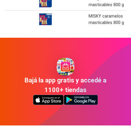
masticables 800 g
MISKY caramelos
masticables 800 g
Bajá la app gratis y accedé a
1100+ tiendas