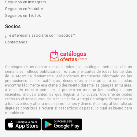
Seguinos en Instagram
Seguinos en Youtube
Seguinos en TikTok
Socios
¿Te interesaría asociarte con nosotros?
Contactanos
Catalogosofertas.com.ar recopila todos los catálogos actuales, ofertas
semanales, folletos publicitarios, revistas y encartes de todas las tiendas
de la Argentina diariamente. Así podemos mantenerte informado de las
promociones de los catálogos, descuentos y ofertas para que podás
encontrar fácilmente esa oferta o descuento durante las gangas en tu área.
A menudo nuestro portal es el primero en mostrar los catálogos más
recientes, incluso antes de que lleguen a tu buzón. Obviamente podés
verlos en el trabajo, escuela o en la tienda. Agregá Catalogosofertas.com.ar
a tus favoritos y ahorrá muchísimo tiempo y dinero. Además, al leer folletos
digitales contribuís a reducir el desperdicio de papel, lo cual es bueno para
el ambiente.