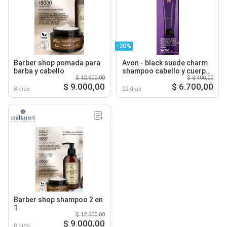
-20%
Barber shop pomada para
Avon - black suede charm
barba y cabello
shampoo cabello y cuerpo
$ 12.600,00
$ 8.400,00
90 ml (222090)
$ 9.000,00
$ 6.700,00
8 días
22 días
Barber shop shampoo 2 en
1
$ 12.600,00
$ 9.000,00
8 días