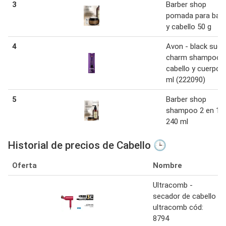
3
Barber shop
pomada para bar
y cabello 50 g
4
Avon - black sued
charm shampoo
cabello y cuerpo 
ml (222090)
5
Barber shop
shampoo 2 en 1
240 ml
Historial de precios de Cabello 🕒
Oferta
Nombre
Ultracomb -
secador de cabello
ultracomb cód:
8794