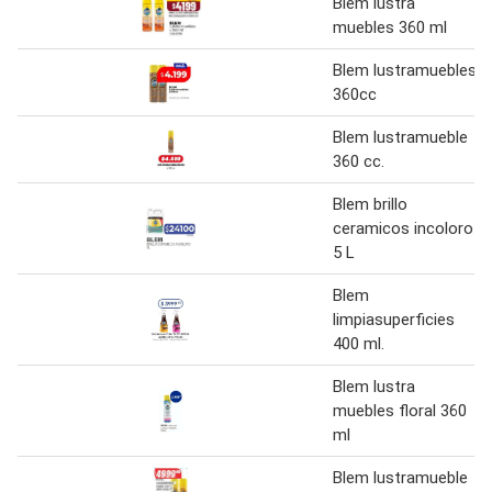
Blem lustra
muebles 360 ml
Blem lustramuebles
360cc
Blem lustramueble
360 cc.
Blem brillo
ceramicos incoloro
5 L
Blem
limpiasuperficies
400 ml.
Blem lustra
muebles floral 360
ml
Blem lustramueble