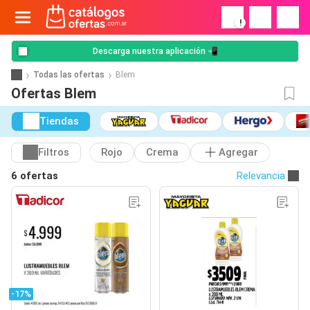
!
Descarga nuestra aplicación 📲
Todas las ofertas
Blem
Ofertas Blem
Tiendas
Filtros
Rojo
Crema
Agregar
6 ofertas
Relevancia
-17%