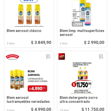
Blem aerosol clásico
Blem limp. multisuperficies
aerosol
$ 3.849,90
$ 2.990,00
3 días
3 días
Blem aerosol
Blem detergente zorro
lustramuebles variedades
ultra concentrado
$ 4.990,00
$ 11.750,00
3 días
19 días