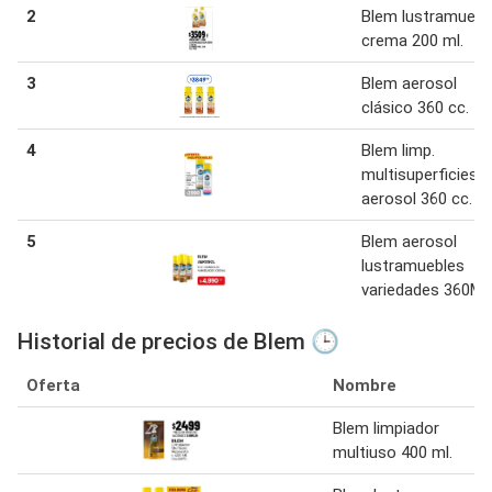
2
Blem lustramuebl
crema 200 ml.
3
Blem aerosol
clásico 360 cc.
4
Blem limp.
multisuperficies
aerosol 360 cc.
5
Blem aerosol
lustramuebles
variedades 360ML
Historial de precios de Blem 🕒
Oferta
Nombre
Blem limpiador
multiuso 400 ml.