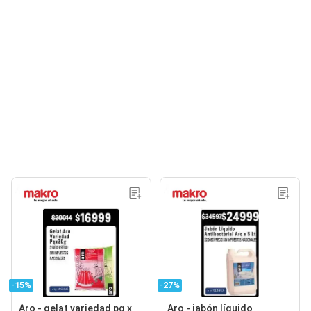
-15%
-27%
Aro - gelat variedad pq x
Aro - jabón líquido