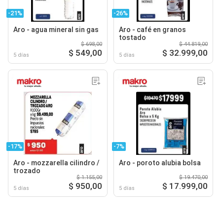
-21%
-26%
Aro - agua mineral sin gas
Aro - café en granos
tostado
$ 698,00
$ 44.819,00
$ 549,00
$ 32.999,00
5 días
5 días
-17%
-7%
Aro - mozzarella cilindro /
Aro - poroto alubia bolsa
trozado
$ 1.155,00
$ 19.470,00
$ 950,00
$ 17.999,00
5 días
5 días