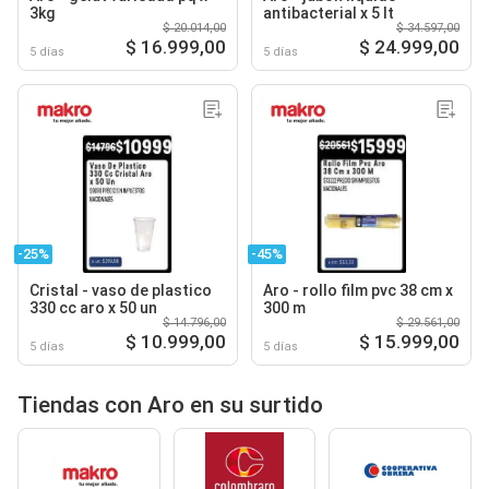
3kg
antibacterial x 5 lt
$ 20.014,00
$ 34.597,00
$ 16.999,00
$ 24.999,00
5 días
5 días
-25%
-45%
Cristal - vaso de plastico
Aro - rollo film pvc 38 cm x
330 cc aro x 50 un
300 m
$ 14.796,00
$ 29.561,00
$ 10.999,00
$ 15.999,00
5 días
5 días
Tiendas con Aro en su surtido