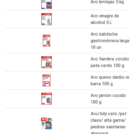
Aro lentejas 5 kg
Aro vinagre de
alcohol 5 L
Aro salchicha
gastronómica larga
18 un
Aro fiambre cocido
pata cerdo 100 g
Aro queso danbo en
barra 100 g
Aro jamón cocido
100 g
Aro/tidy cats /pet
class/ alta gama/
piedras sanitarias
absorsol