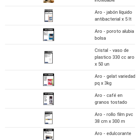
Aro - jabón líquido
antibacterial x 5 lt
Aro - poroto alubia
bolsa
Cristal - vaso de
plastico 330 cc aro
x 50 un
Aro - gelat variedad
pq x 3kg
Aro - café en
granos tostado
Aro - rollo film pvc
38 cm x 300 m
Aro - edulcorante