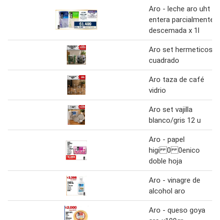
Aro - leche aro uht
entera parcialmente
descemada x 1l
Aro set hermeticos
cuadrado
Aro taza de café
vidrio
Aro set vajilla
blanco/gris 12 u
Aro - papel
higi 0 0enico
doble hoja
Aro - vinagre de
alcohol aro
Aro - queso goya