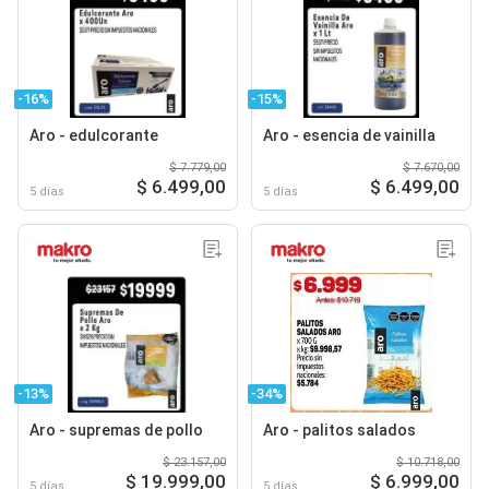
-16%
-15%
Aro - edulcorante
Aro - esencia de vainilla
$ 7.779,00
$ 7.670,00
$ 6.499,00
$ 6.499,00
5 días
5 días
-13%
-34%
Aro - supremas de pollo
Aro - palitos salados
$ 23.157,00
$ 10.718,00
$ 19.999,00
$ 6.999,00
5 días
5 días