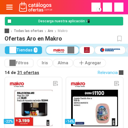
!
Descarga nuestra aplicación 📲
Todas las ofertas
Aro
Makro
Ofertas Aro en Makro
Tiendas
1
Filtros
Iris
Alma
Agregar
14 de
31 ofertas
Relevancia
-22%
-14%