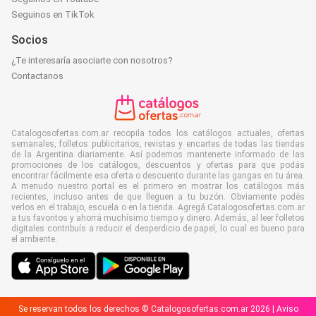
Seguinos en TikTok
Socios
¿Te interesaría asociarte con nosotros?
Contactanos
Catalogosofertas.com.ar recopila todos los catálogos actuales, ofertas
semanales, folletos publicitarios, revistas y encartes de todas las tiendas
de la Argentina diariamente. Así podemos mantenerte informado de las
promociones de los catálogos, descuentos y ofertas para que podás
encontrar fácilmente esa oferta o descuento durante las gangas en tu área.
A menudo nuestro portal es el primero en mostrar los catálogos más
recientes, incluso antes de que lleguen a tu buzón. Obviamente podés
verlos en el trabajo, escuela o en la tienda. Agregá Catalogosofertas.com.ar
a tus favoritos y ahorrá muchísimo tiempo y dinero. Además, al leer folletos
digitales contribuís a reducir el desperdicio de papel, lo cual es bueno para
el ambiente.
Se reservan todos los derechos © Catalogosofertas.com.ar 2026 |
Aviso