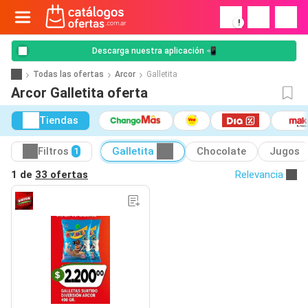
!
Descarga nuestra aplicación 📲
Todas las ofertas
Arcor
Galletita
Arcor Galletita oferta
Tiendas
Filtros
Galletita
Chocolate
Jugos
1
1 de
33 ofertas
Relevancia