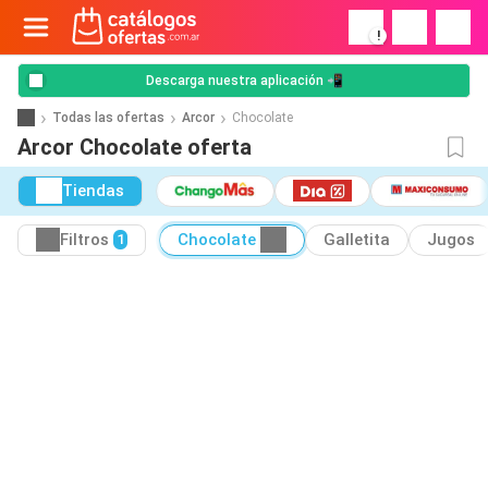
!
Descarga nuestra aplicación 📲
Todas las ofertas
Arcor
Chocolate
Arcor Chocolate oferta
Tiendas
Filtros
Chocolate
Galletita
Jugos
1