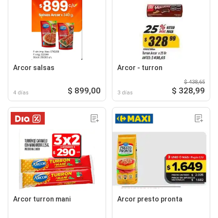
Arcor salsas
Arcor - turron
$ 438,65
$ 899,00
$ 328,99
4 días
3 días
Arcor turron mani
Arcor presto pronta