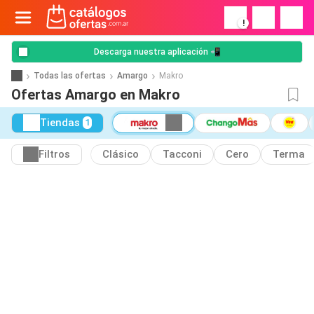
!
Descarga nuestra aplicación 📲
Todas las ofertas
Amargo
Makro
Ofertas Amargo en Makro
Tiendas
1
Filtros
Clásico
Tacconi
Cero
Terma