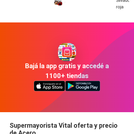
Silvador
roja
Bajá la app gratis y accedé a
1100+ tiendas
Supermayorista Vital oferta y precio
de Acero