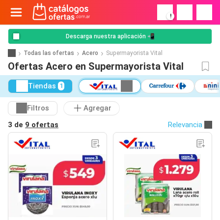
!
Descarga nuestra aplicación 📲
Todas las ofertas
Acero
Supermayorista Vital
Ofertas Acero en Supermayorista Vital
Tiendas
1
Filtros
Agregar
3 de
9 ofertas
Relevancia