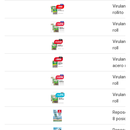
Virulana 
rollito
Virulana 
roll
Virulana 
roll
Virulana 
acero rol
Virulana 
roll
Virulana 
roll
Reposera
8 posici
Reposera