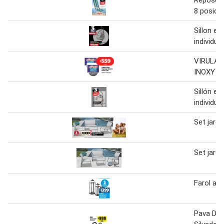
8 posici
Sillon ext
individua
VIRULAN
INOXY ac
Sillón ext
individua
Set jardí
Set jardí
Farol ac
Pava De 