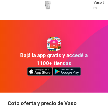
Vaso bar
ml
Bajá la app gratis y accedé a
1100+ tiendas
Coto oferta y precio de Vaso