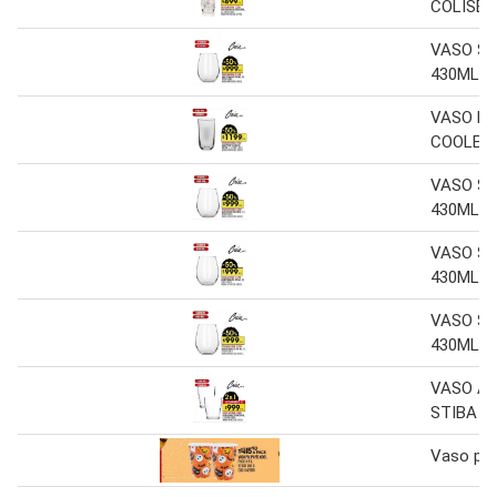
COLISEO
VASO S
430ML
VASO PE
COOLER
VASO S
430ML
VASO S
430ML
VASO S
430ML
VASO AP
STIBA 3
Vaso pol