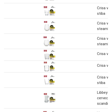
Crisa vas
stiba
Crisa va
steamle
Crisa va
steamle
Crisa va
Crisa vas
Crisa vas
stiba
Libbey v
cervecer
scandina