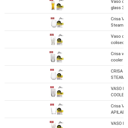
Vaso cer
glass 37
Crisa Va
Steamles
Vaso de
coliseo 1
Crisa vas
cooler 5
CRISA V
STEAML
VASO PE
COOLER,
Crisa V
APILABL
VASO DE