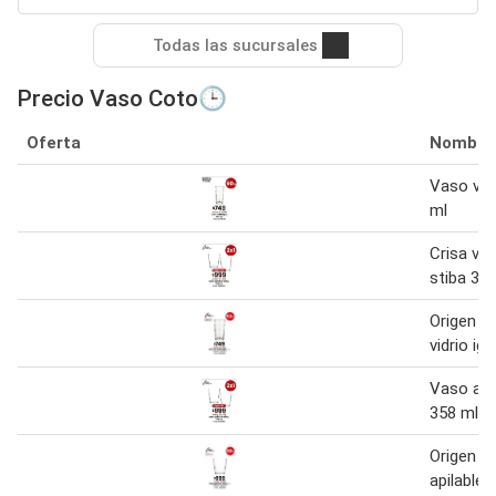
Todas las sucursales
Precio Vaso Coto🕒
Oferta
Nombre
Vaso vidr
ml
Crisa vas
stiba 35
Origen -
vidrio igl
Vaso apil
358 ml. 
Origen -
apilable 