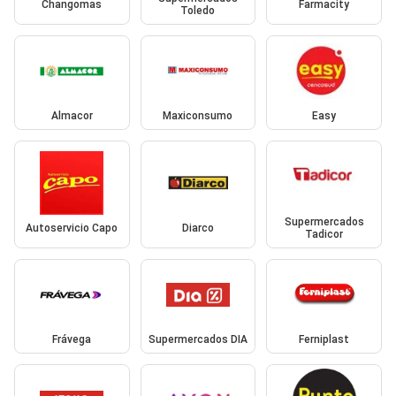
Changomas
Farmacity
Toledo
Almacor
Maxiconsumo
Easy
Supermercados
Autoservicio Capo
Diarco
Tadicor
Frávega
Supermercados DIA
Ferniplast