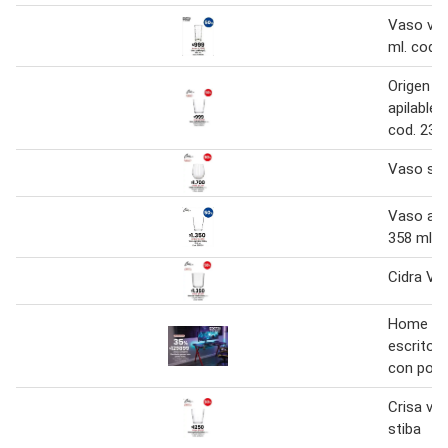
Vaso vidr
ml. cod.
Origen -
apilable s
cod. 235
Vaso st
Vaso apil
358 ml
Cidra Vas
Home st
escritor
con port
Crisa vas
stiba