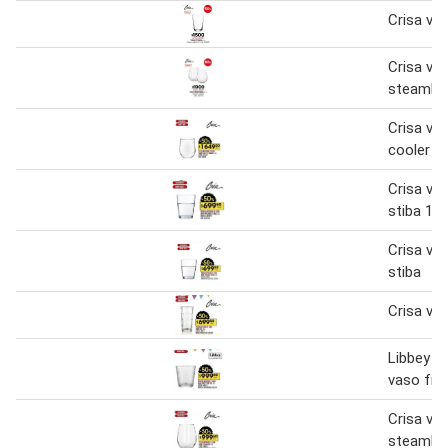
Crisa va
Crisa va
steamle
Crisa vas
cooler 1 
Crisa vas
stiba 1 u
Crisa vas
stiba
Crisa vas
Libbey s
vaso fro
Crisa va
steamle