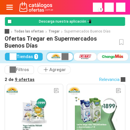
!
Descarga nuestra aplicación 📲
Todas las ofertas
Tregar
Supermercados Buenos Días
Ofertas Tregar en Supermercados
Buenos Días
Tiendas
1
Filtros
Agregar
2 de
9 ofertas
Relevancia