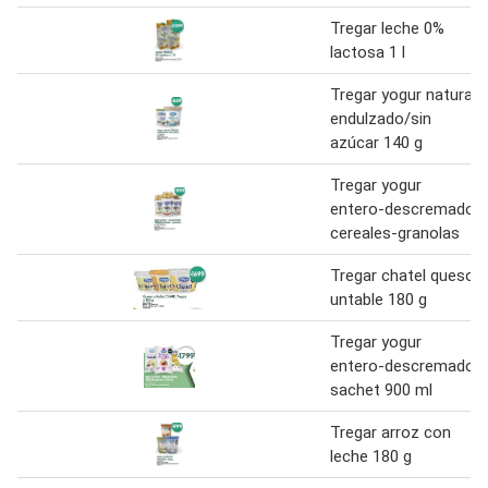
Tregar leche 0%
lactosa 1 l
Tregar yogur natural
endulzado/sin
azúcar 140 g
Tregar yogur
entero-descremado
cereales-granolas
Tregar chatel queso
untable 180 g
Tregar yogur
entero-descremado
sachet 900 ml
Tregar arroz con
leche 180 g