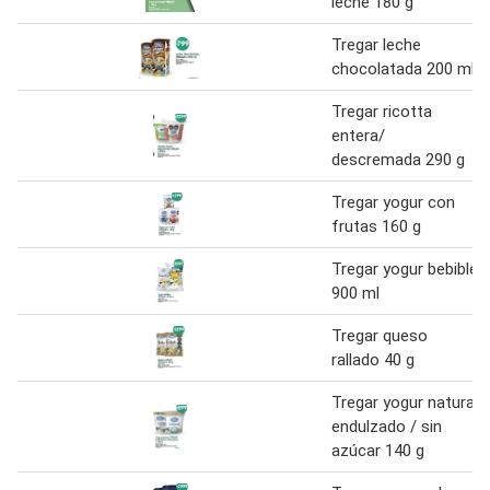
leche 180 g
Tregar leche
chocolatada 200 ml.
Tregar ricotta
entera/
descremada 290 g
Tregar yogur con
frutas 160 g
Tregar yogur bebible
900 ml
Tregar queso
rallado 40 g
Tregar yogur natural
endulzado / sin
azúcar 140 g