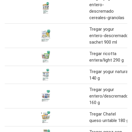
entero-
descremado
cereales-granolas
Tregar yogur
entero-descremado
sachet 900 ml
Tregar ricotta
entera/light 290 g
Tregar yogur natural
140 g
Tregar yogur
entero/descremado
160 g
Tregar Chatel
queso untable 180 g
Tregar arroz con