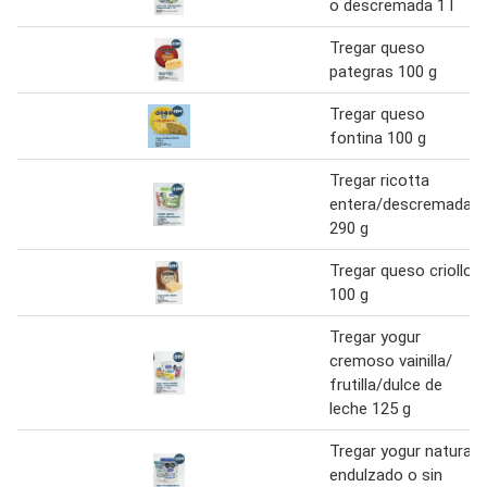
o descremada 1 l
Tregar queso
pategras 100 g
Tregar queso
fontina 100 g
Tregar ricotta
entera/descremada
290 g
Tregar queso criollo
100 g
Tregar yogur
cremoso vainilla/
frutilla/dulce de
leche 125 g
Tregar yogur natural
endulzado o sin