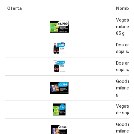
Oferta
Nombre
Vegetale
milanesa
85 g
Dos ancl
soja s/t
Dos ancl
soja s/t
Good ma
milanesa
g
Vegetale
de soja
Good ma
milanesa