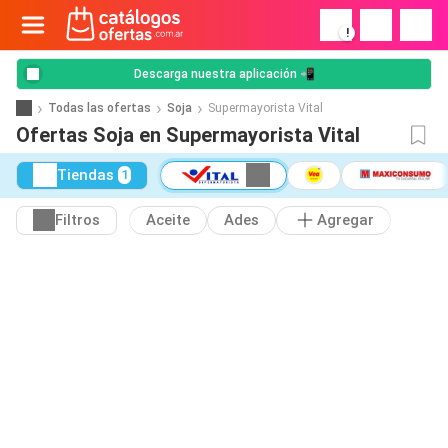
!
Descarga nuestra aplicación 📲
Todas las ofertas
Soja
Supermayorista Vital
Ofertas Soja en Supermayorista Vital
Tiendas
1
Filtros
Aceite
Ades
Agregar