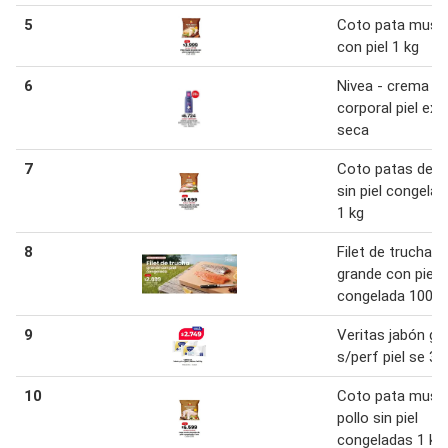
5
Coto pata musl
con piel 1 kg
6
Nivea - crema
corporal piel ext
seca
7
Coto patas de p
sin piel congela
1 kg
8
Filet de trucha
grande con piel
congelada 100 g
9
Veritas jabón gli
s/perf piel se 36
10
Coto pata muslo
pollo sin piel
congeladas 1 kg