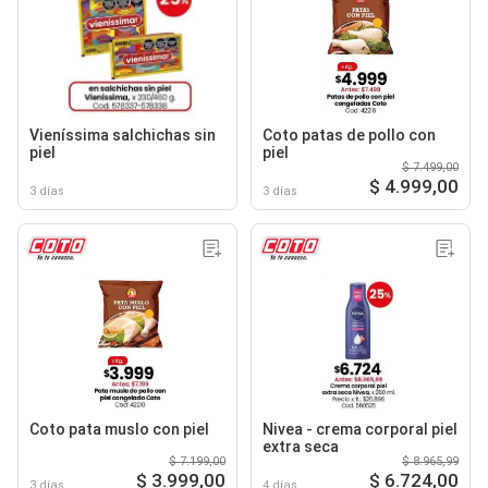
Vieníssima salchichas sin
Coto patas de pollo con
piel
piel
$ 7.499,00
$ 4.999,00
3 días
3 días
Coto pata muslo con piel
Nivea - crema corporal piel
extra seca
$ 7.199,00
$ 8.965,99
$ 3.999,00
$ 6.724,00
3 días
4 días