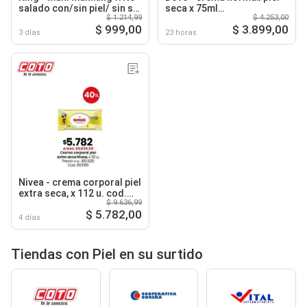
salado con/sin piel/ sin sal
seca x 75ml
$ 1.214,99
$ 4.253,00
100g
1000445/1000446
$ 999,00
$ 3.899,00
3 días
23 horas
Nivea - crema corporal piel
extra seca, x 112 u. cod.
$ 9.636,99
603169
$ 5.782,00
4 días
Tiendas con Piel en su surtido