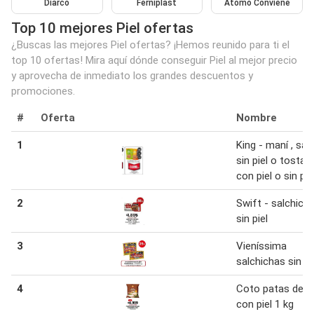
Diarco
Ferniplast
Atomo Conviene
Top 10 mejores Piel ofertas
¿Buscas las mejores Piel ofertas? ¡Hemos reunido para ti el
top 10 ofertas! Mira aquí dónde conseguir Piel al mejor precio
y aprovecha de inmediato los grandes descuentos y
promociones.
#
Oferta
Nombre
1
King - maní , sal
sin piel o tostad
con piel o sin pie
2
Swift - salchich
sin piel
3
Vieníssima
salchichas sin pi
4
Coto patas de p
con piel 1 kg