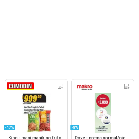
-17%
-8%
King - mani maniking frito
Dove - crema normal/piel