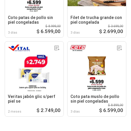
Coto patas de pollo sin
Filet de trucha grande con
piel congeladas
piel congelada
$ 8.999,00
$ 3.699,00
$ 6.599,00
$ 2.699,00
3 días
3 días
Veritas jabón glic s/perf
Coto pata muslo de pollo
piel se
sin piel congeladas
$ 8.899,00
$ 2.749,00
$ 6.599,00
2 meses
3 días