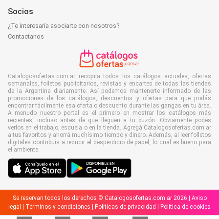
Socios
¿Te interesaría asociarte con nosotros?
Contactanos
Catalogosofertas.com.ar recopila todos los catálogos actuales, ofertas
semanales, folletos publicitarios, revistas y encartes de todas las tiendas
de la Argentina diariamente. Así podemos mantenerte informado de las
promociones de los catálogos, descuentos y ofertas para que podás
encontrar fácilmente esa oferta o descuento durante las gangas en tu área.
A menudo nuestro portal es el primero en mostrar los catálogos más
recientes, incluso antes de que lleguen a tu buzón. Obviamente podés
verlos en el trabajo, escuela o en la tienda. Agregá Catalogosofertas.com.ar
a tus favoritos y ahorrá muchísimo tiempo y dinero. Además, al leer folletos
digitales contribuís a reducir el desperdicio de papel, lo cual es bueno para
el ambiente.
Se reservan todos los derechos © Catalogosofertas.com.ar 2026 |
Aviso
legal
|
Términos y condiciones
|
Políticas de privacidad
|
Política de cookies