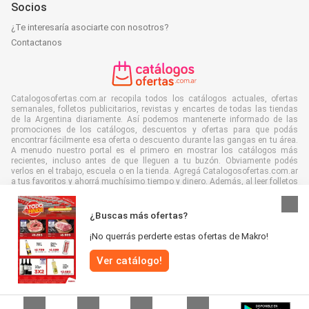
Socios
¿Te interesaría asociarte con nosotros?
Contactanos
Catalogosofertas.com.ar recopila todos los catálogos actuales, ofertas
semanales, folletos publicitarios, revistas y encartes de todas las tiendas
de la Argentina diariamente. Así podemos mantenerte informado de las
promociones de los catálogos, descuentos y ofertas para que podás
encontrar fácilmente esa oferta o descuento durante las gangas en tu área.
A menudo nuestro portal es el primero en mostrar los catálogos más
recientes, incluso antes de que lleguen a tu buzón. Obviamente podés
verlos en el trabajo, escuela o en la tienda. Agregá Catalogosofertas.com.ar
a tus favoritos y ahorrá muchísimo tiempo y dinero. Además, al leer folletos
digitales contribuís a reducir el desperdicio de papel, lo cual es bueno para
el ambiente.
¿Buscas más ofertas?
¡No querrás perderte estas ofertas de Makro!
Ver catálogo!
Se reservan todos los derechos © Catalogosofertas.com.ar 2026 |
Aviso
legal
|
Términos y condiciones
|
Políticas de privacidad
|
Política de cookies