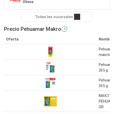
Olivos
Todas las sucursales
Precio Pehuamar Makro🕒
Oferta
Nombre
Pehuama
maicitos
Pehuama
265 g
Pehuama
265 g
MAICIT
PEHUAMA
GR