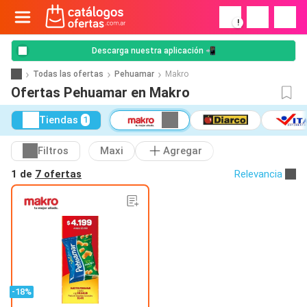
!
Descarga nuestra aplicación 📲
Todas las ofertas
Pehuamar
Makro
Ofertas Pehuamar en Makro
Tiendas
1
Filtros
Maxi
Agregar
1 de
7 ofertas
Relevancia
-18%