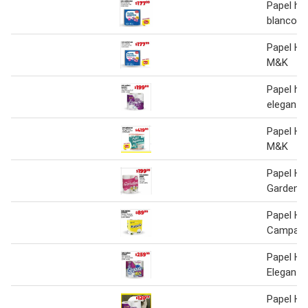
Papel hi
blanco s
Papel Hig
M&K
Papel hig
elegante
Papel Hig
M&K
Papel Hig
Garden
Papel Hig
Campani
Papel Hig
Elegante
Papel Hig