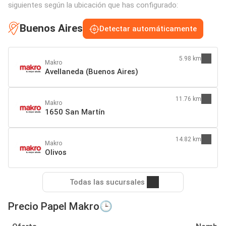
siguientes según la ubicación que has configurado:
Buenos Aires
Detectar automáticamente
5.98 km
Makro
Avellaneda (Buenos Aires)
11.76 km
Makro
1650 San Martín
14.82 km
Makro
Olivos
Todas las sucursales
Precio Papel Makro🕒