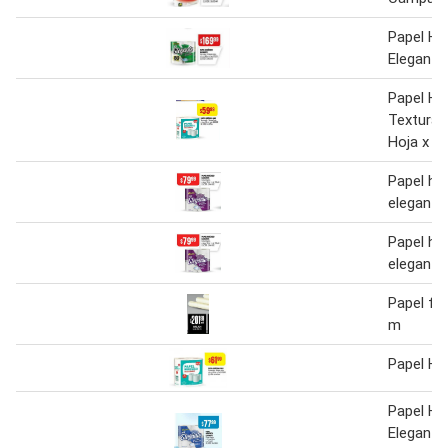
Papel Hig
Elegante
Papel Hi
Texturad
Hoja x 4
Papel hig
elegante
Papel hig
elegante
Papel fil
m
Papel Hi
Papel Hig
Elegante