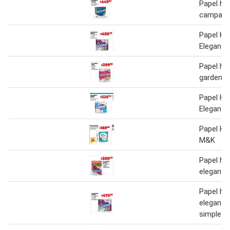
Papel hig
campani
Papel Hig
Elegante
Papel hig
garden
Papel Hig
Elegante
Papel Hig
M&K
Papel hig
elegante
Papel hig
elegante
simple h