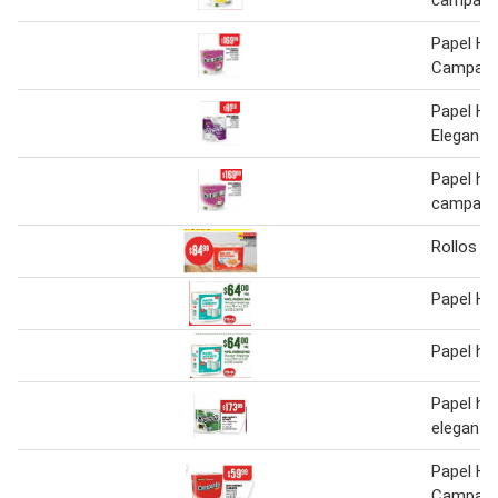
Papel Hig
Campani
Papel Hig
Elegante
Papel hig
campani
Rollos d
Papel Hi
Papel hi
Papel hig
elegante
Papel Hig
Campani