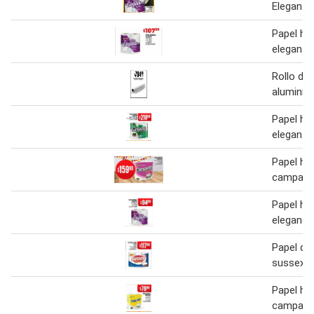
Elegante
Papel hig
elegante
Rollo de 
aluminio
Papel hig
elegante
Papel hig
campani
Papel hig
elegante
Papel de
sussex
Papel hig
campani