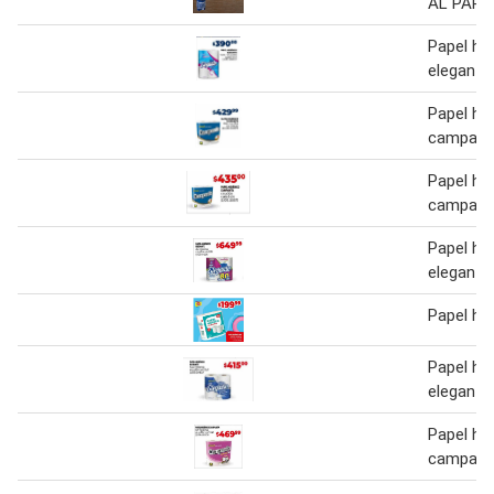
AL PAPEL
Papel hig
elegante
Papel hig
campani
Papel hig
campani
Papel hig
elegante
Papel hi
Papel hig
elegante
Papel hig
campani