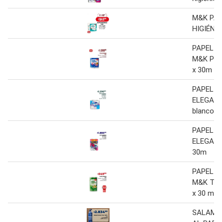
M&K PA
HIGIÉNI
PAPEL H
M&K Pre
x 30m
PAPEL H
ELEGANT
blanco x
PAPEL H
ELEGANT
30m
PAPEL H
M&K Text
x 30 m
SALAME 