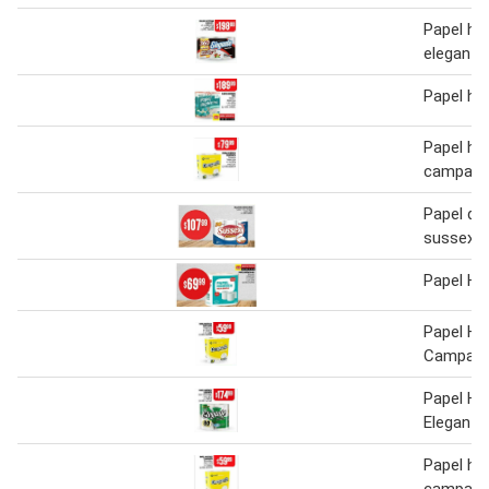
Papel hig
elegante
Papel hi
Papel hig
campani
Papel de
sussex
Papel Hi
Papel Hig
Campani
Papel Hig
Elegante
Papel hig
campani