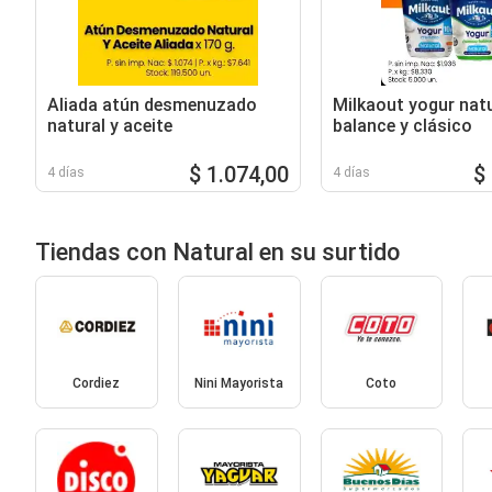
Aliada atún desmenuzado
Milkaout yogur natu
natural y aceite
balance y clásico
$ 1.074,00
$
4 días
4 días
Tiendas con Natural en su surtido
Cordiez
Nini Mayorista
Coto