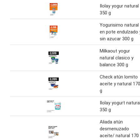
Ilolay yogur natural
350 g
Yogurisimo natural
en pote endulzado 
sin azucar 300 g
Milkaout yogur
natural clasico y
balance 300 g
Check atún lomito
aceite y natural 17
g
Ilolay yogurt natura
350 g
Aliada atún
desmenuzado
aceite/ natural 170