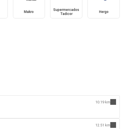
Supermercados
Makro
Hergo
Tadicor
10.19 km
12.51 km