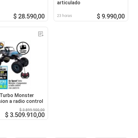
articulado
$ 28.590,00
$ 9.990,00
23 horas
 Turbo Monster
ion a radio control
$ 3.899.900,00
$ 3.509.910,00