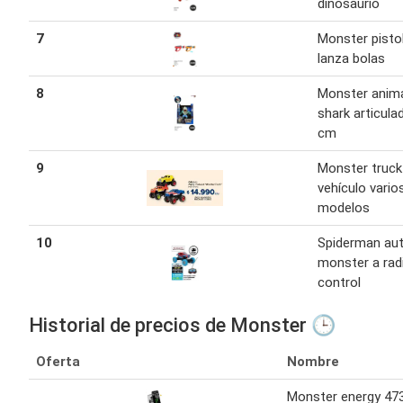
dinosaurio
7
Monster pisto
lanza bolas
8
Monster anim
shark articula
cm
9
Monster truck
vehículo vario
modelos
10
Spiderman au
monster a rad
control
Historial de precios de Monster 🕒
Oferta
Nombre
Monster energy 47