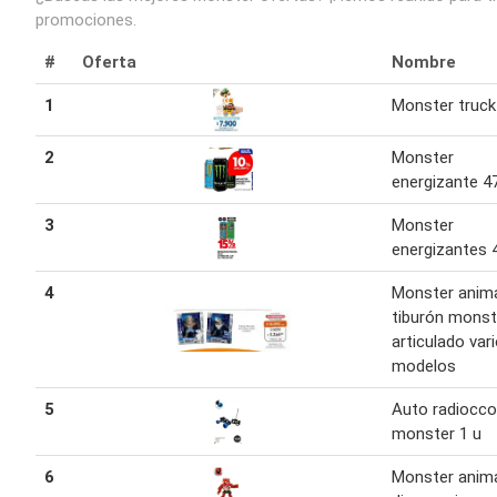
promociones.
#
Oferta
Nombre
1
Monster truck
2
Monster
energizante 4
3
Monster
energizantes 
4
Monster anim
tiburón monst
articulado var
modelos
5
Auto radiocco
monster 1 u
6
Monster anim