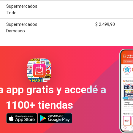
Supermercados
Todo
Supermercados
$ 2.499,90
Damesco
a app gratis y accedé a
1100+ tiendas