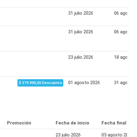
31 julio 2026
06 agosto 
31 julio 2026
06 agosto 
23 julio 2026
18 agosto 
01 agosto 2026
31 agosto 
$ 379.990,00 Descuento
Promoción
Fecha de inicio
Fecha final
23 julio 2026
05 agosto 2026