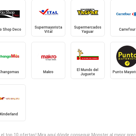
Supermayorista
Supermercados
io Shop Deco
Carrefour
Vital
Yaguar
El Mundo del
Changomas
Makro
Punto Mayori
Juguete
Kinderland
el top 10 ofertas! Mira aquí dónde conseguir Monster al mejor pre