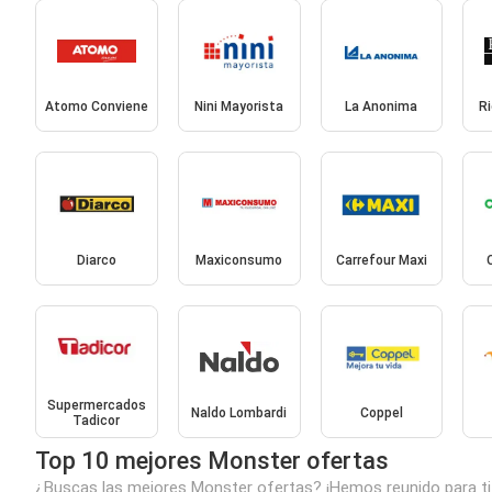
Atomo Conviene
Nini Mayorista
La Anonima
R
Diarco
Maxiconsumo
Carrefour Maxi
Supermercados
Naldo Lombardi
Coppel
Tadicor
Top 10 mejores Monster ofertas
¿Buscas las mejores Monster ofertas? ¡Hemos reunido para ti 