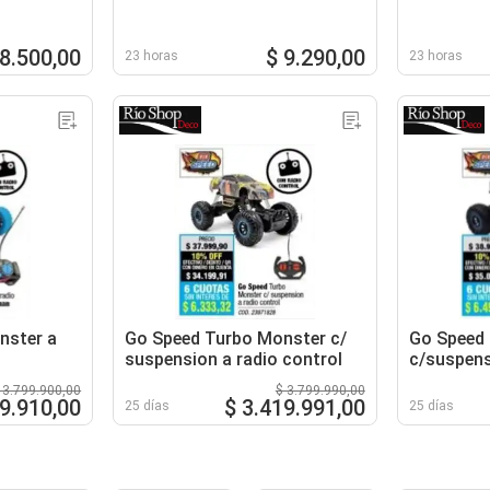
18.500,00
$ 9.290,00
23 horas
23 horas
nster a
Go Speed Turbo Monster c/
Go Speed
suspension a radio control
c/suspens
 3.799.900,00
$ 3.799.990,00
19.910,00
$ 3.419.991,00
25 días
25 días