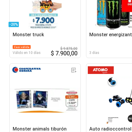
-20%
Monster truck
Monster energizant
Casi válida
$ 9.875,00
$ 7.900,00
Válido en 10 días
3 días
Monster animals tiburón
Auto radioccontrol