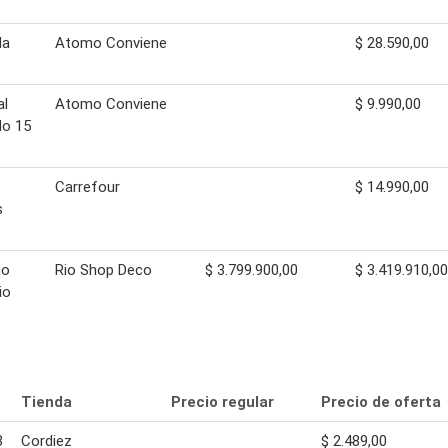
la
Atomo Conviene
$ 28.590,00
al
Atomo Conviene
$ 9.990,00
do 15
Carrefour
$ 14.990,00
s
to
Rio Shop Deco
$ 3.799.900,00
$ 3.419.910,00
io
Tienda
Precio regular
Precio de oferta
3
Cordiez
$ 2.489,00