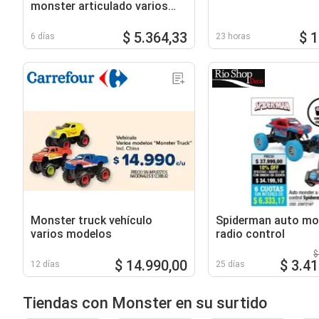
monster articulado varios
modelos
$ 5.364,33
$ 
6 días
23 horas
Monster truck vehículo
Spiderman auto mo
varios modelos
radio control
$
$ 14.990,00
$ 3.4
12 días
25 días
Tiendas con Monster en su surtido