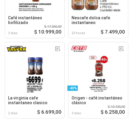
Café instantáneo
Nescafe dolca cafe
liofilizado
instantaneo
$ 17.050,00
$ 10.999,00
$ 7.499,00
3 días
23 horas
-40%
La virginia cafe
Origen - café instantáneo
instantaneo clasico
clásico
$ 10.430,00
$ 6.699,00
$ 6.258,00
2 días
3 días