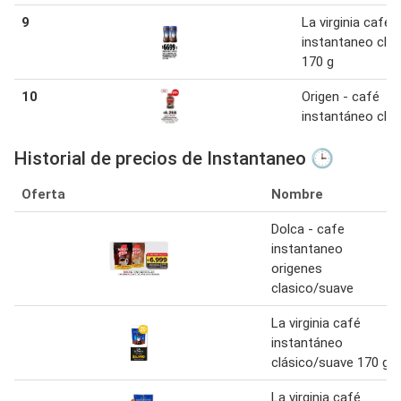
9
La virginia cafe
instantaneo clas
170 g
10
Origen - café
instantáneo clás
Historial de precios de Instantaneo 🕒
Oferta
Nombre
Dolca - cafe
instantaneo
origenes
clasico/suave
La virginia café
instantáneo
clásico/suave 170 g
La virginia café