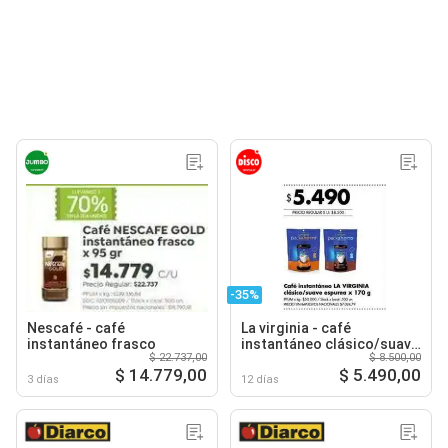
-35%
Nescafé - café
La virginia - café
instantáneo frasco
instantáneo clásico/suave
$ 22.737,00
$ 8.500,00
espuma
$ 14.779,00
$ 5.490,00
3 días
12 días