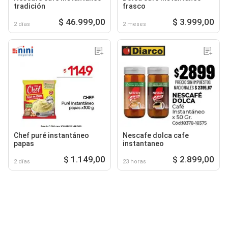
tradición
frasco
$ 46.999,00
$ 3.999,00
2 días
2 meses
Chef puré instantáneo
Nescafe dolca cafe
papas
instantaneo
$ 1.149,00
$ 2.899,00
2 días
23 horas