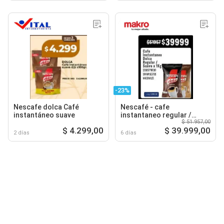
-23%
Nescafe dolca Café
Nescafé - cafe
instantáneo suave
instantaneo regular /
$ 51.957,00
suave
$ 4.299,00
$ 39.999,00
2 días
6 días