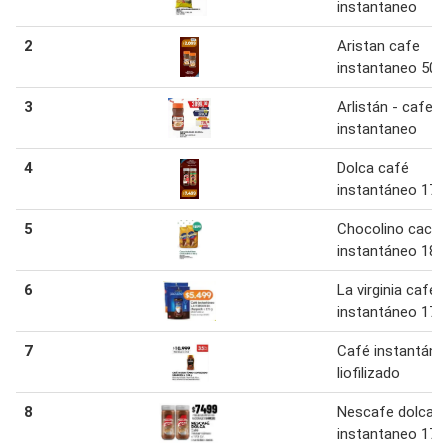
instantaneo
2
Aristan cafe
instantaneo 50g
3
Arlistán - cafe
instantaneo
4
Dolca café
instantáneo 170
5
Chocolino caca
instantáneo 180
6
La virginia café
instantáneo 170
7
Café instantáne
liofilizado
8
Nescafe dolca c
instantaneo 170