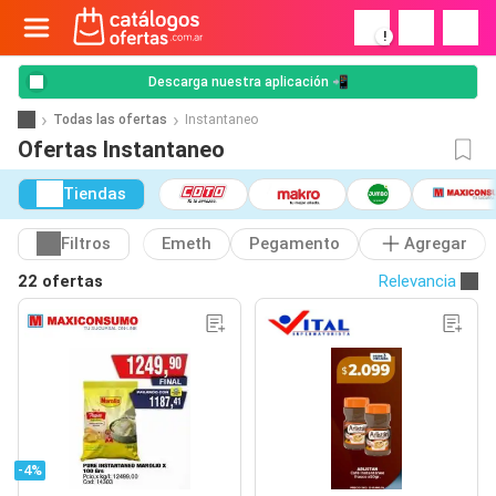
!
Descarga nuestra aplicación 📲
Todas las ofertas
Instantaneo
Ofertas Instantaneo
Tiendas
Filtros
Emeth
Pegamento
Agregar
22 ofertas
Relevancia
-4%