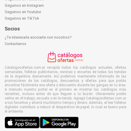
Seguinos en Instagram
Seguinos en Youtube
Seguinos en TikTok
Socios
¿Te interesaría asociarte con nosotros?
Contactanos
Catalogosofertas.com.ar recopila todos los catálogos actuales, ofertas
semanales, folletos publicitarios, revistas y encartes de todas las tiendas
de la Argentina diariamente. Así podemos mantenerte informado de las
promociones de los catálogos, descuentos y ofertas para que podás
encontrar fácilmente esa oferta o descuento durante las gangas en tu área.
A menudo nuestro portal es el primero en mostrar los catálogos más
recientes, incluso antes de que lleguen a tu buzón. Obviamente podés
verlos en el trabajo, escuela o en la tienda. Agregá Catalogosofertas.com.ar
a tus favoritos y ahorrá muchísimo tiempo y dinero. Además, al leer folletos
digitales contribuís a reducir el desperdicio de papel, lo cual es bueno para
el ambiente.