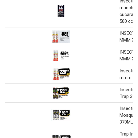
Insectici
manches
cucarach
500 cc
INSECTI
MMM X 
INSECTI
MMM X 
Insectici
mmm nu
Insectic
Trap 380
Insectici
Mosquit
370ML Ul
Trap Inse