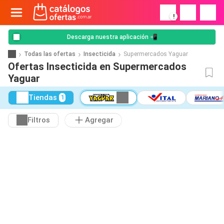
!
Descarga nuestra aplicación 📲
Todas las ofertas
Insecticida
Supermercados Yaguar
Ofertas Insecticida en Supermercados
Yaguar
Tiendas
1
Filtros
Agregar