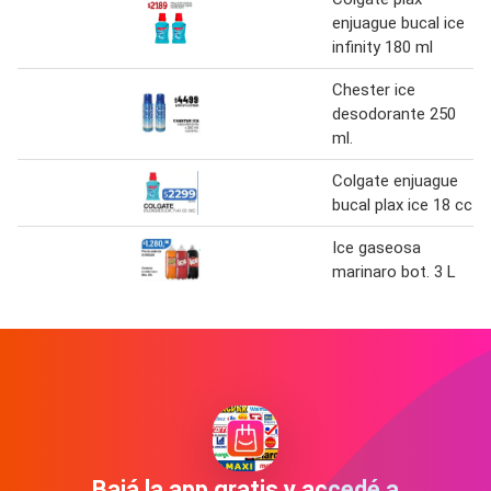
enjuague bucal ice
infinity 180 ml
Chester ice
desodorante 250
ml.
Colgate enjuague
bucal plax ice 18 cc
Ice gaseosa
marinaro bot. 3 L
Bajá la app gratis y accedé a