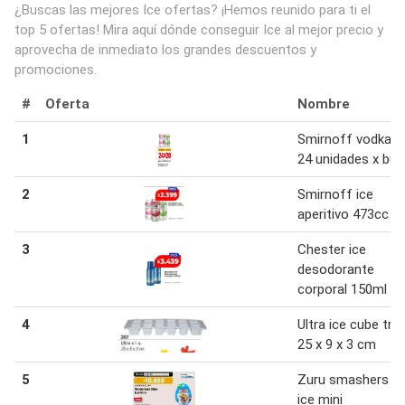
¿Buscas las mejores Ice ofertas? ¡Hemos reunido para ti el
top 5 ofertas! Mira aquí dónde conseguir Ice al mejor precio y
aprovecha de inmediato los grandes descuentos y
promociones.
#
Oferta
Nombre
1
Smirnoff vodka i
24 unidades x bul
2
Smirnoff ice
aperitivo 473cc
3
Chester ice
desodorante
corporal 150ml
4
Ultra ice cube tra
25 x 9 x 3 cm
5
Zuru smashers di
ice mini