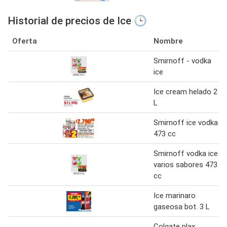
Historial de precios de Ice 🕒
Oferta
Nombre
Smirnoff - vodka
ice
Ice cream helado 2
L
Smirnoff ice vodka
473 cc
Smirnoff vodka ice
varios sabores 473
cc
Ice marinaro
gaseosa bot. 3 L
Colgate plax