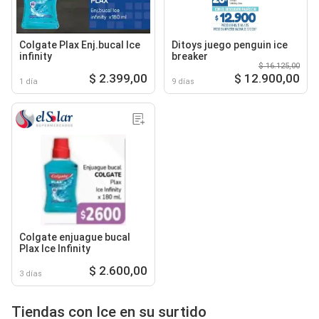
Colgate Plax Enj.bucal Ice
Ditoys juego penguin ice
infinity
breaker
$ 16.125,00
$ 2.399,00
$ 12.900,00
1 día
9 días
Colgate enjuague bucal
Plax Ice Infinity
$ 2.600,00
3 días
Tiendas con Ice en su surtido