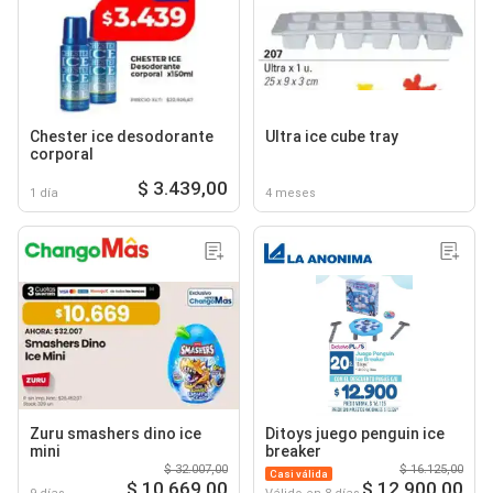
Chester ice desodorante
Ultra ice cube tray
corporal
$ 3.439,00
1 día
4 meses
Zuru smashers dino ice
Ditoys juego penguin ice
mini
breaker
$ 32.007,00
$ 16.125,00
Casi válida
$ 10.669,00
$ 12.900,00