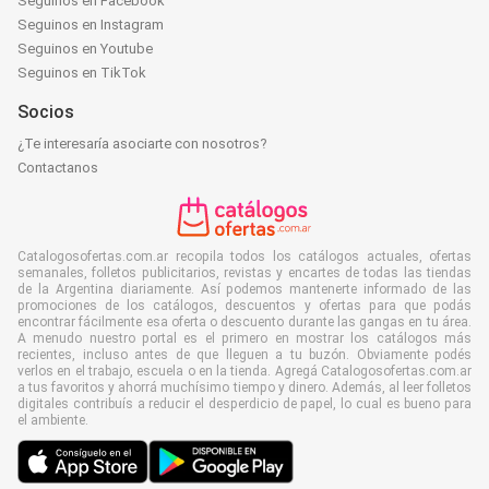
Seguinos en Facebook
Seguinos en Instagram
Seguinos en Youtube
Seguinos en TikTok
Socios
¿Te interesaría asociarte con nosotros?
Contactanos
Catalogosofertas.com.ar recopila todos los catálogos actuales, ofertas
semanales, folletos publicitarios, revistas y encartes de todas las tiendas
de la Argentina diariamente. Así podemos mantenerte informado de las
promociones de los catálogos, descuentos y ofertas para que podás
encontrar fácilmente esa oferta o descuento durante las gangas en tu área.
A menudo nuestro portal es el primero en mostrar los catálogos más
recientes, incluso antes de que lleguen a tu buzón. Obviamente podés
verlos en el trabajo, escuela o en la tienda. Agregá Catalogosofertas.com.ar
a tus favoritos y ahorrá muchísimo tiempo y dinero. Además, al leer folletos
digitales contribuís a reducir el desperdicio de papel, lo cual es bueno para
el ambiente.