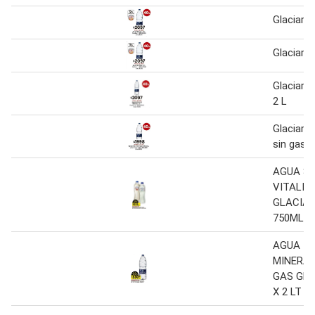
Glaciar a
Glaciar a
Glaciar a
2 L
Glaciar a
sin gas 2
AGUA SI
VITALIT
GLACIAR
750ML
AGUA
MINERAL
GAS GLA
X 2 LT