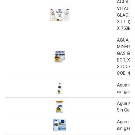
AGUA SI
VITALIT
GLACIAR
X LT.: $4
X 750ML
AGUA
MINERAL
GAS GLA
BOT. X 7
STOCK 1.
COD. 48
Agua min
sin gas g
Agua Min
Sin Gas G
Agua min
sin gas g