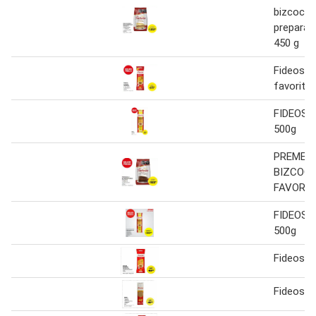
bizcochu
preparar 
450 g
Fideos l
favorita 
FIDEOS 
500g
PREMEZ
BIZCOC
FAVORIT
FIDEOS 
500g
Fideos F
Fideos F