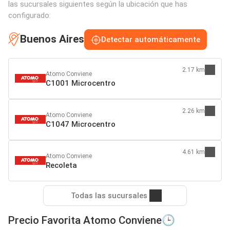
las sucursales siguientes según la ubicación que has
configurado:
Buenos Aires
Detectar automáticamente
2.17 km
Atomo Conviene
C1001 Microcentro
2.26 km
Atomo Conviene
C1047 Microcentro
4.61 km
Atomo Conviene
Recoleta
Todas las sucursales
Precio Favorita Atomo Conviene🕒