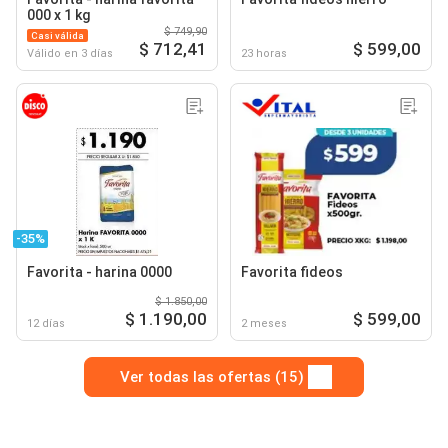
000 x 1 kg
$ 749,90
Casi válida
$ 712,41
$ 599,00
Válido en 3 días
23 horas
-35%
Favorita - harina 0000
Favorita fideos
$ 1.850,00
$ 1.190,00
$ 599,00
12 días
2 meses
Ver todas las ofertas (15)