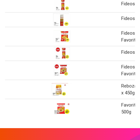
Fideos F
Fideos F
Fideos G
Favorita
Fideos F
Fideos G
Favorita
Rebozado
x 450g
Favorita 
500g