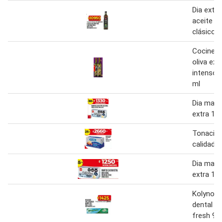
Dia extra
aceite de
clásico 
Cocinero
oliva ext
intenso/
ml
Dia mant
extra 10
Tonacit
calidad e
Dia mant
extra 10
Kolynos 
dental tr
fresh 90