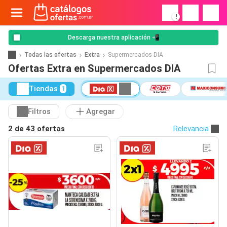
!
Descarga nuestra aplicación 📲
Todas las ofertas
Extra
Supermercados DIA
Ofertas Extra en Supermercados DIA
Tiendas
1
Filtros
Agregar
2 de
43 ofertas
Relevancia