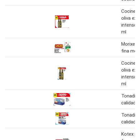
Cocinero
oliva ext
intenso/
ml
Morixe a
fina mor
Cocinero
oliva ext
intenso 
ml
Tonadit
calidad e
Tonadit
calidad e
Kotex pr