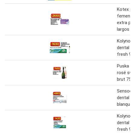
Kotex pr
femenin
extra pr
largos 20
Kolynos 
dental tr
fresh 90
Puska e
rosé swe
brut 750 
Sensody
dental ex
blanquea
Kolynos 
dental tr
fresh 90