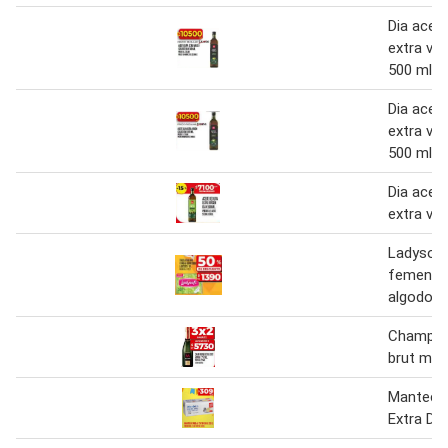
Dia aceit
extra vir
500 ml
Dia aceit
extra vir
500 ml
Dia aceit
extra vir
Ladysoft
femenina
algodon 
Champag
brut mu
Manteca 
Extra Di