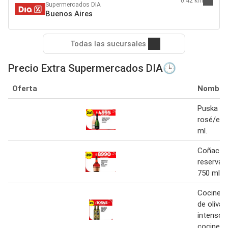
0.42 km
Supermercados DIA
Buenos Aires
Todas las sucursales
Precio Extra Supermercados DIA🕒
Oferta
Nombre
Puska e
rosé/ext
ml.
Coñac ex
reserva 
750 ml.
Cocinero
de oliva 
intenso 
cocinero