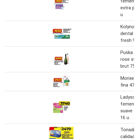
femenino
extra pr
u
Kolynos 
dental tr
fresh 90
Puska e
rose swe
brut 750 
Morixe a
fina 470 
Ladysoft
femenina
suave ex
16 u
Tonadit
calidad e