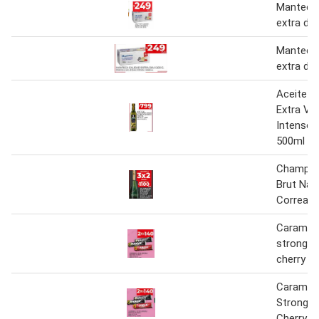
Manteca 
extra dia
Manteca 
extra dia
Aceite de
Extra Vir
Intenso 
500ml
Champag
Brut Nav
Correas 
Caramelo
strong 
cherry ha
Caramelo
Strong/ 
Cherry Ha