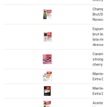
Champag
Brut/Dul
Novecen
Espuman
brut lege
lata mu
descuen
Caramelo
strong 
cherry ha
Manteca 
Extra Dia
Manteca 
Extra Dia
Aceite Ol