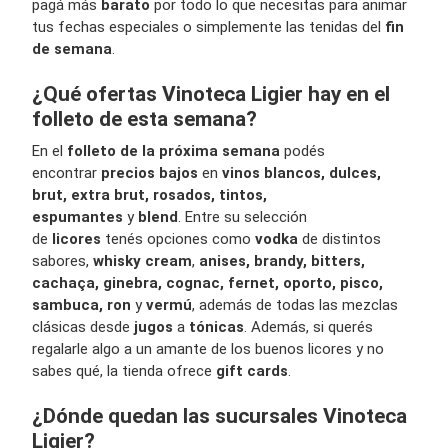
pagá más
barato
por todo lo que necesitas para animar
tus fechas especiales o simplemente las tenidas del
fin
de semana
.
¿Qué ofertas Vinoteca Ligier hay en el
folleto de esta semana?
En el
folleto de la próxima semana
podés
encontrar
precios bajos
en
vinos blancos, dulces,
brut, extra brut, rosados, tintos,
espumantes
y
blend
. Entre su selección
de
licores
tenés opciones como
vodka
de distintos
sabores,
whisky cream
,
anises, brandy, bitters,
cachaça, ginebra, cognac, fernet, oporto, pisco,
sambuca, ron
y
vermú
, además de todas las mezclas
clásicas desde
jugos
a
tónicas
. Además, si querés
regalarle algo a un amante de los buenos licores y no
sabes qué, la tienda ofrece
gift cards
.
¿Dónde quedan las sucursales Vinoteca
Ligier?