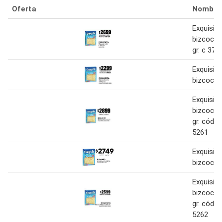
Oferta
Nombre
Exquisita
bizcochu
gr. c 379
Exquisita
bizcochu
Exquisita
bizcochu
gr. cód:
5261
Exquisita
bizcochu
Exquisita
bizcochu
gr. cód:
5262