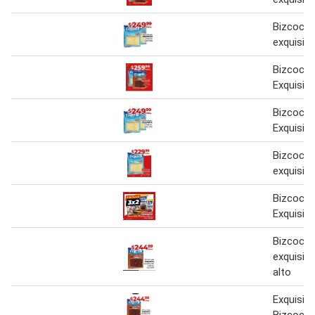
Bizcochu
exquisita
Bizcochu
Exquisita
Bizcochu
Exquisita
Bizcochu
exquisita
Bizcochu
Exquisita
Bizcochu
exquisit
alto
Exquisita
Bizcochu