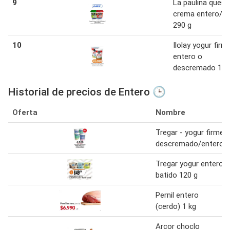
9
La paulina queso
crema entero/ li
290 g
10
Ilolay yogur firm
entero o
descremado 190
Historial de precios de Entero 🕒
Oferta
Nombre
Tregar - yogur firme
descremado/entero
Tregar yogur entero
batido 120 g
Pernil entero
(cerdo) 1 kg
Arcor choclo