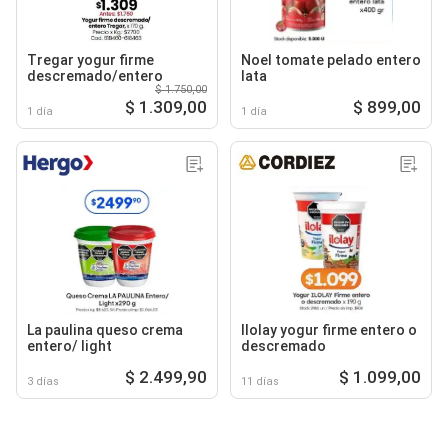
Tregar yogur firme
Noel tomate pelado entero
descremado/entero
lata
$ 1.750,00
$ 1.309,00
$ 899,00
1 día
1 día
La paulina queso crema
Ilolay yogur firme entero o
entero/ light
descremado
$ 2.499,90
$ 1.099,00
3 días
11 días