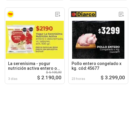
La serenísima - yogur
Pollo entero congelado x
nutrición activa entero o
kg. cód:45677
$ 5.100,00
descremado, vs. sabores
$ 2.190,00
$ 3.299,00
3 días
23 horas