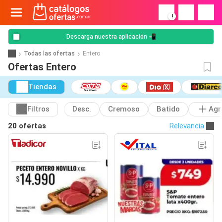
!
Descarga nuestra aplicación 📲
Todas las ofertas
Entero
Ofertas Entero
Tiendas
Filtros
Desc.
Cremoso
Batido
Agr
20 ofertas
Relevancia