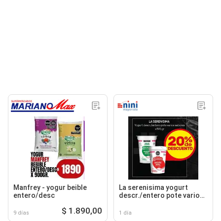
Manfrey - yogur beible
La serenisima yogurt
entero/desc
descr./entero pote varios
sabores
$ 1.890,00
9 días
1 día