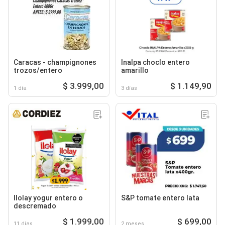
Caracas - champignones
Inalpa choclo entero
trozos/entero
amarillo
$ 3.999,00
$ 1.149,90
1 día
3 días
Ilolay yogur entero o
S&P tomate entero lata
descremado
$ 1.999,00
$ 699,00
11 días
2 meses