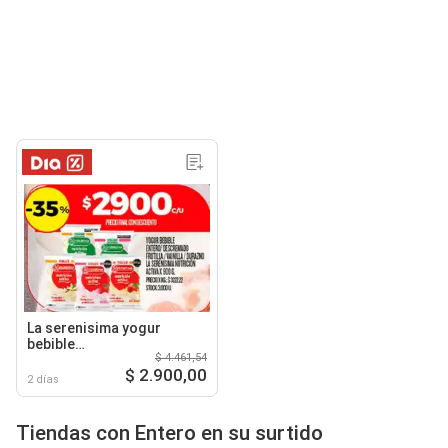
La serenisima yogur
bebible
$ 4.461,54
entero/descremado
$ 2.900,00
frutilla/vainilla/durazno
2 días
nutricion activa
Tiendas con Entero en su surtido