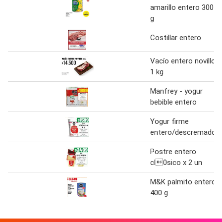
amarillo entero 300
g
Costillar entero
Vacío entero novillo
1 kg
Manfrey - yogur
bebible entero
Yogur firme
entero/descremado
Postre entero
cl0sico x 2 un
M&K palmito entero
400 g