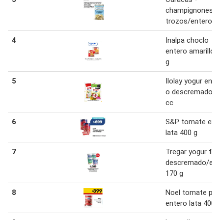
champignones
trozos/entero
4
Inalpa choclo
entero amarillo 
g
5
Ilolay yogur ente
o descremado 9
cc
6
S&P tomate ent
lata 400 g
7
Tregar yogur fir
descremado/ent
170 g
8
Noel tomate pel
entero lata 400 