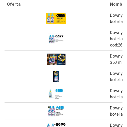
Oferta
Nombre
Downy su
botella 3
Downy - 
botella x
cod:261
Downy s
350 ml
Downy su
botella 5
Downy su
botella 1 
Downy su
botella 5
Downy su