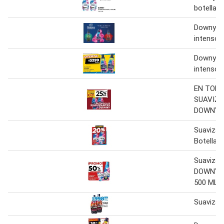
botella 5
Downy su
intenso 
Downy su
intenso 
EN TODO
SUAVIZ
DOWNY
Suaviza
Botella x
Suaviza
DOWNY Bo
500 ML
Suaviza