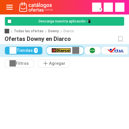
!
Descarga nuestra aplicación 📲
Todas las ofertas
Downy
Diarco
Ofertas Downy en Diarco
Tiendas
1
Filtros
Agregar