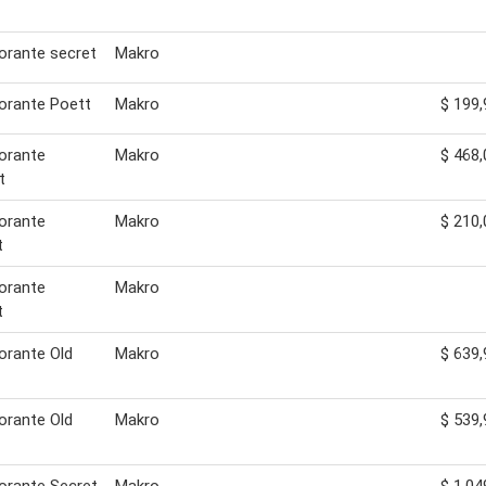
orante secret
Makro
orante Poett
Makro
$ 199,
orante
Makro
$ 468,
t
orante
Makro
$ 210,
t
orante
Makro
t
orante Old
Makro
$ 639,
orante Old
Makro
$ 539,