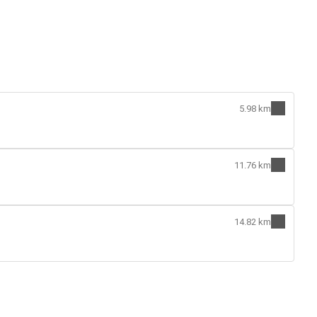
5.98 km
11.76 km
14.82 km