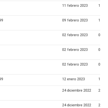
11 febrero 2023
15 fe
99
09 febrero 2023
15 fe
02 febrero 2023
08 fe
02 febrero 2023
08 fe
02 febrero 2023
08 fe
99
12 enero 2023
18 en
24 diciembre 2022
28 di
24 diciembre 2022
28 di