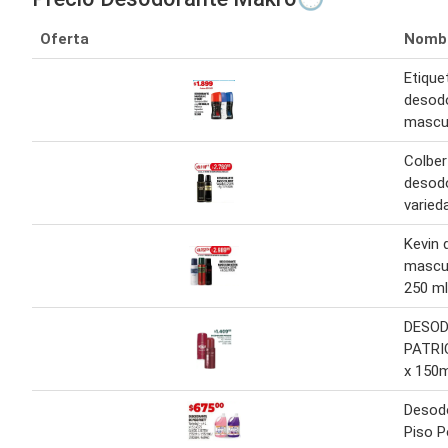
Oferta
Nomb
Etique
desod
mascul
Colber
desod
varied
Kevin 
mascul
250 ml
DESO
PATRI
x 150m
Desod
Piso P