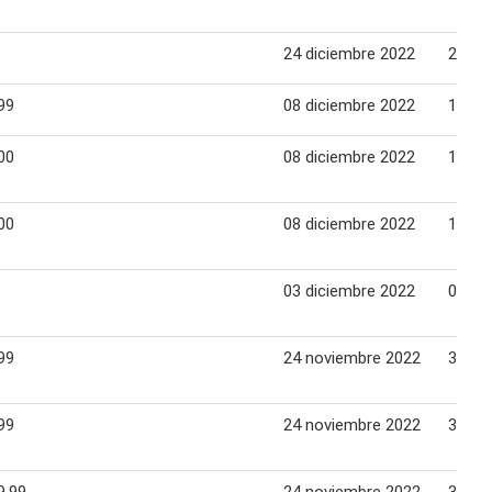
24 diciembre 2022
28 di
99
08 diciembre 2022
14 di
00
08 diciembre 2022
14 di
00
08 diciembre 2022
14 di
03 diciembre 2022
07 di
99
24 noviembre 2022
30 no
99
24 noviembre 2022
30 no