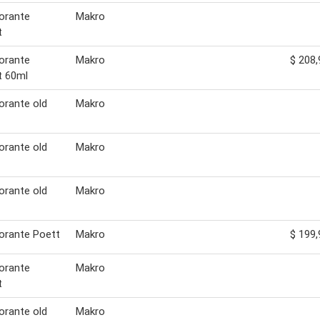
orante
Makro
t
orante
Makro
$ 208,
t 60ml
rante old
Makro
rante old
Makro
rante old
Makro
orante Poett
Makro
$ 199,
orante
Makro
t
rante old
Makro