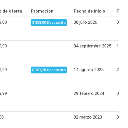
o de oferta
Promoción
Fecha de inicio
Fecha
9,00
30 julio 2026
05 ag
$ 353,00 Descuento
9,99
04 septiembre 2025
10 se
9,99
14 agosto 2025
20 ag
$ 767,25 Descuento
9,99
29 febrero 2024
06 ma
00
02 marzo 2023
08 ma