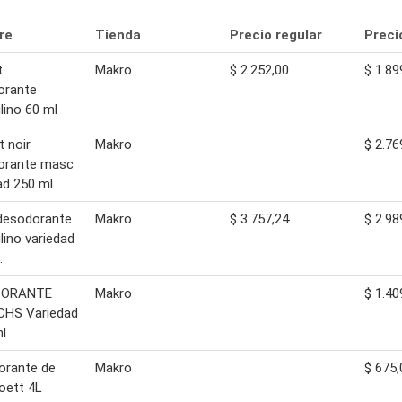
re
Tienda
Precio regular
Preci
t
Makro
$ 2.252,00
$ 1.89
orante
ino 60 ml
t noir
Makro
$ 2.76
orante masc
ad 250 ml.
desodorante
Makro
$ 3.757,24
$ 2.98
ino variedad
.
DORANTE
Makro
$ 1.40
CHS Variedad
l
orante de
Makro
$ 675,
oett 4L