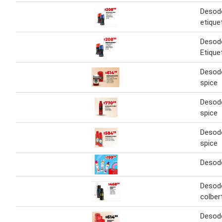
Desod
etique
Desod
Etique
Desodo
spice
Desodo
spice
Desodo
spice
Desod
Desod
colber
Desodo