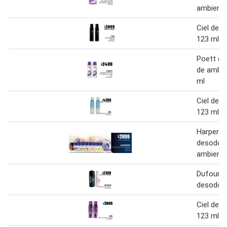
ambiente
Ciel des
123 ml
Poett de
de ambie
ml
Ciel des
123 ml
Harpers
desodora
ambiente
Dufour
desodora
Ciel des
123 ml