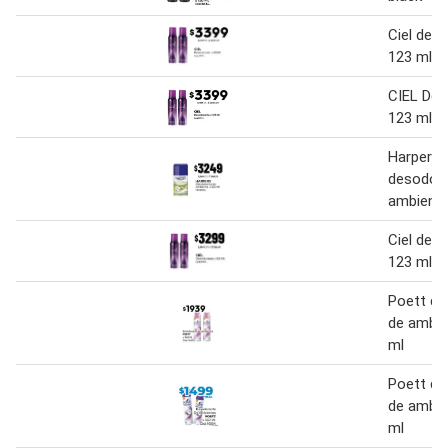
Ciel des
123 ml
CIEL Des
123 ml
Harpers
desodora
ambiente
Ciel des
123 ml
Poett de
de ambie
ml
Poett de
de ambie
ml