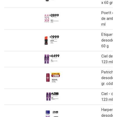
x 60 gr. 
Poett de
de ambie
ml
Etiquet
desodora
60 g
Ciel des
123 ml
Patrichs 
desodora
gr. cód:
Ciel - d
123 ml. 
Harpers
desodora