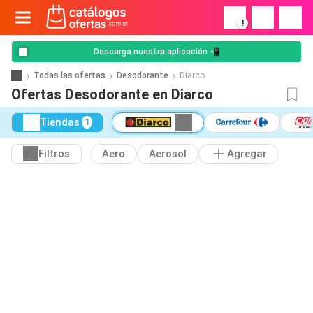
!
Descarga nuestra aplicación 📲
Todas las ofertas
Desodorante
Diarco
Ofertas Desodorante en Diarco
Tiendas
1
Filtros
Aero
Aerosol
Agregar