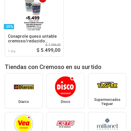
-25%
Conaprole queso untable
cremoso/reducido
$ 7.399,00
Requesón
$ 5.499,00
1 día
Tiendas con Cremoso en su surtido
Supermercados
Diarco
Disco
Yaguar