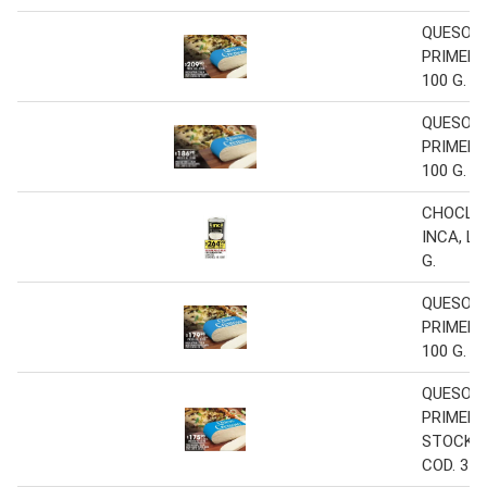
QUESO 
PRIMERA
100 G.
QUESO 
PRIMERA
100 G.
CHOCLO
INCA, LA
G.
QUESO 
PRIMERA
100 G.
QUESO 
PRIMERA
STOCK 1
COD. 376