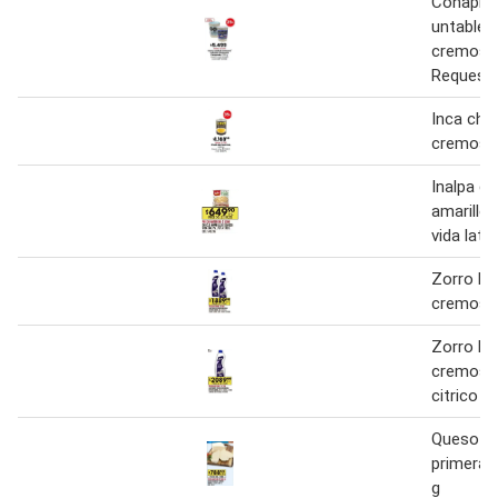
Conapro
untable
cremoso
Requesó
Inca cho
cremoso
Inalpa c
amarillo
vida lata
Zorro li
cremoso
Zorro li
cremoso 
citrico 5
Queso c
primera 
g