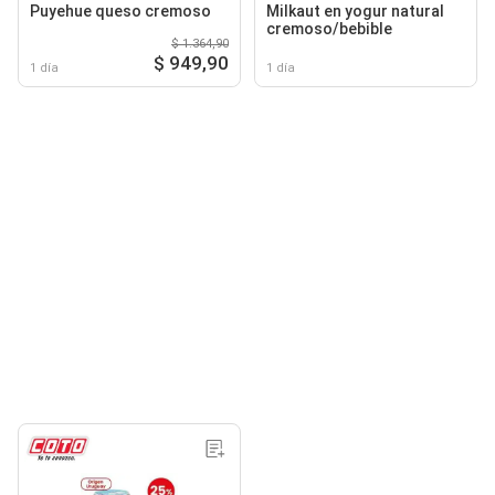
Puyehue queso cremoso
Milkaut en yogur natural
cremoso/bebible
$ 1.364,90
$ 949,90
1 día
1 día