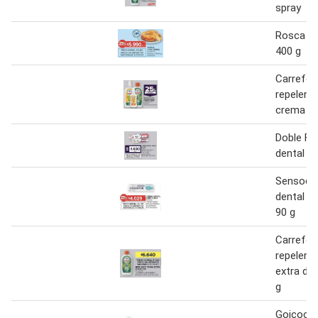
spray
Rosca c
400 g
Carrefou
repelent
crema y 
Doble Fl
dental 90
Sensodi
dental d
90 g
Carrefou
repelent
extra du
g
Goicoch