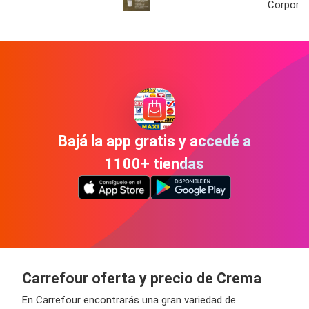
Corporal
Bajá la app gratis y accedé a
1100+ tiendas
Carrefour oferta y precio de Crema
En Carrefour encontrarás una gran variedad de