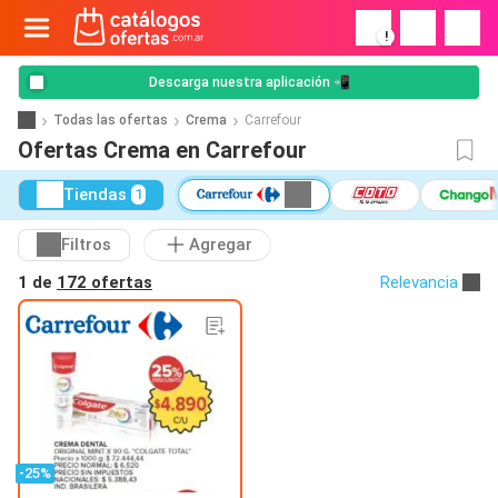
!
Descarga nuestra aplicación 📲
Todas las ofertas
Crema
Carrefour
Ofertas Crema en Carrefour
Tiendas
1
Filtros
Agregar
1 de
172 ofertas
Relevancia
-25%