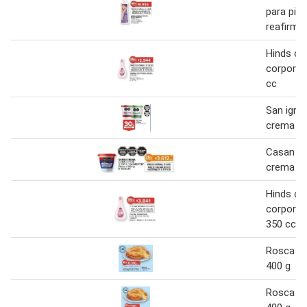
para pie
reafirma
Hinds c
corporal
cc
San igna
crema
Casan C
crema 29
Hinds c
corporal 
350 cc
Rosca c
400 g
Rosca c