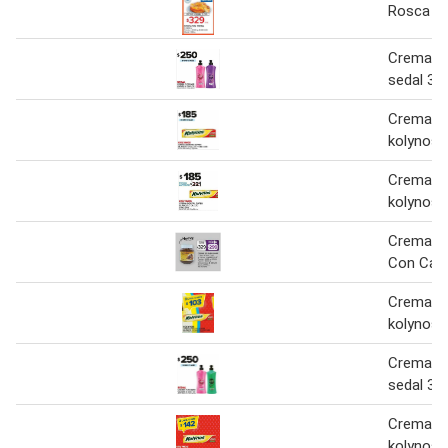
Rosca C
Crema de
sedal 30
Crema de
kolynos 
Crema de
kolynos 
Crema De
Con Cac
Crema de
kolynos
Crema de
sedal 30
Crema de
kolynos 