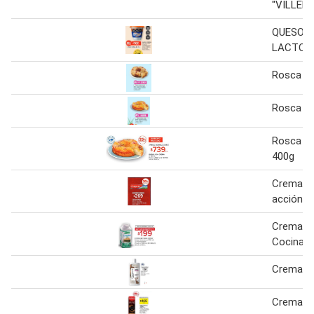
"VILLEN
QUESO C
LACTOSA
Rosca c
Rosca c
Rosca c
400g
Crema den
acción
Crema U
Cocinar
Crema Co
Crema de