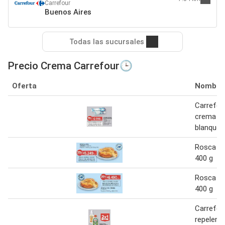
Carrefour
Buenos Aires
Todas las sucursales
Precio Crema Carrefour🕒
Oferta
Nombre
Carrefou
crema de
blanquea
Rosca c
400 g
Rosca c
400 g
Carrefou
repelent