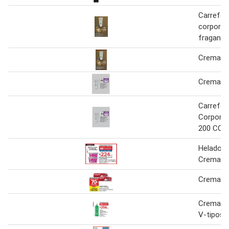
Carrefo
corporal 
fraganci
Crema Co
Crema Co
Carrefo
Corporal
200 CC
Helado Fr
Crema
Crema De
Crema Pa
V-tipos