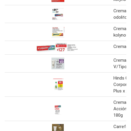
Crema de
odolito 
Crema de
kolynos
Crema De
Crema Co
V/Tipos 
Hinds C
Corporal
Plus x 2
Crema De
Acción M
180g
Carrefo