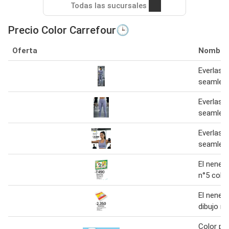
Todas las sucursales
Precio Color Carrefour🕒
Oferta
Nombre
Everlast
seamless
Everlast 
seamless
Everlast 
seamless
El nene b
n°5 color
El nene 
dibujo n°
Color pe