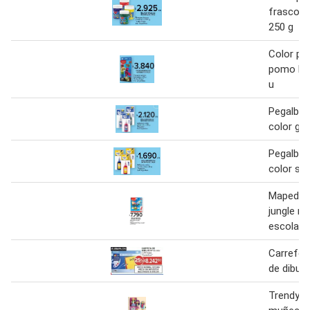
frasco v
250 g
Color pe
pomo bri
u
Pegalba 
color gli
Pegalba 
color sur
Maped co
jungle m
escolar 
Carrefou
de dibujo
Trendy c