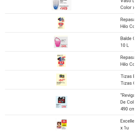
Vaso De 
Color x 
Repasad
Hilo Colo
Balde Col
10 L
Repasad
Hilo Colo
Tizas Bl
Tizas Co
"Revigal"
De Color
490 cm
Excellenc
x 1u