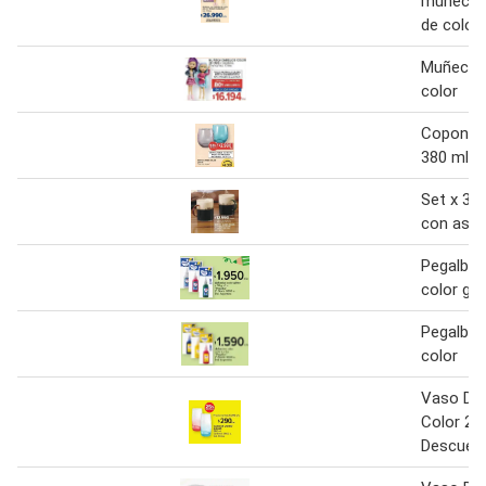
muñeca c
de color
Muñeca c
color
Copon vi
380 ml
Set x 3 
con asa 
Pegalba 
color glit
Pegalba 
color
Vaso De 
Color 25
Descuen