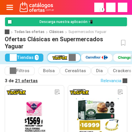
!
Descarga nuestra aplicación 📲
Todas las ofertas
Clásicas
Supermercados Yaguar
Ofertas Clásicas en Supermercados
Yaguar
Tiendas
1
Filtros
Bolsa
Cerealitas
Dia
Crackers
3 de
21 ofertas
Relevancia