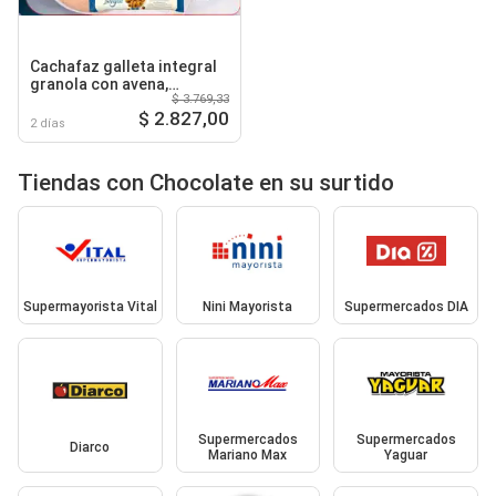
Cachafaz galleta integral
granola con avena,
$ 3.769,33
almendras y maní / avena
$ 2.827,00
con chips de chocolate
2 días
Tiendas con Chocolate en su surtido
Supermayorista Vital
Nini Mayorista
Supermercados DIA
Supermercados
Supermercados
Diarco
Mariano Max
Yaguar