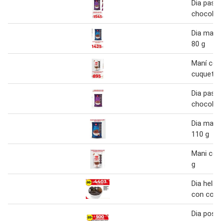
Dia pasa
chocolat
Dia maní
80 g
Maní con
cuquets 
Dia pasa
chocolat
Dia mani
110 g
Mani con
g
Dia hela
con cook
Dia post