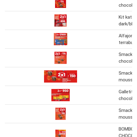
chocolat
Kit kat 
dark/bla
Alfajor t
terrabusi
Smack b
chocolat
Smack 
mousse c
Galletita
chocolate
Smack 
mousse c
BOMBON
CHOCOL