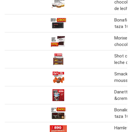
chocolate
de leche
Bonafide
taza 100
Morixe b
chocolat
Shot cho
leche co
Smack 
mousse 
Danette 
&crema 
Bonalida
taza 100
Hamlet c