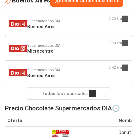
Buenos Aires
Detectar automáticamente
0.25 km
Supermercados DIA
Buenos Aires
0.30 km
Supermercados DIA
Microcentro
0.42 km
Supermercados DIA
Buenos Aires
Todas las sucursales
Precio Chocolate Supermercados DIA🕒
Oferta
Nombre
Donut re