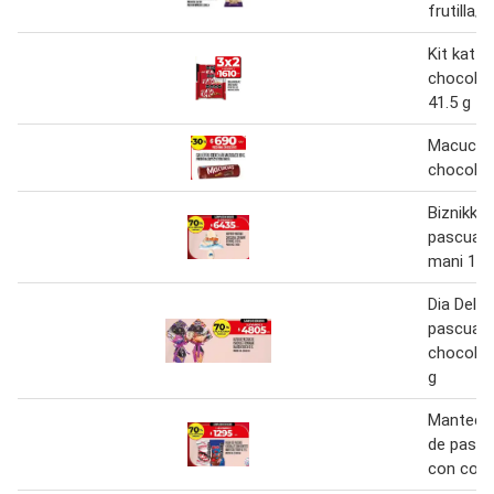
frutilla/
Kit kat o
chocolat
41.5 g
Macucas 
chocolat
Biznikke
pascuas 
mani 130
Dia Deli
pascuas
chocolat
g
Manteco
de pascu
con conf