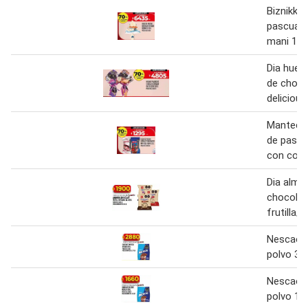
Biznikke
pascuas 
mani 130
Dia huev
de choco
delicious
Mantecol
de pascu
con conf
Dia almo
chocolat
frutilla/
Nescao c
polvo 30
Nescao c
polvo 15