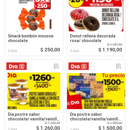
Smack bombón mousse
Donut rellena decorada
chocolate
rosa/ chocolate
$ 1.487,50
$ 250,00
$ 1.190,00
2 días
2 días
Dia postre sabor
Dia postre sabor
chocolate/ vainilla/vainilla
chocolate/vainilla/vainilla
$ 1.400,00
$ 1.900,00
con dulce de leche
con dulce de leche
$ 1.260,00
$ 1.500,00
2 días
2 días