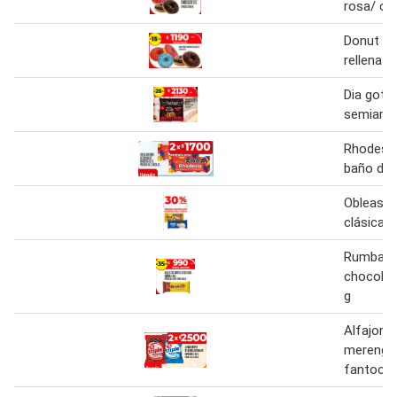
rosa/ ch
Donut ro
rellena 1
Dia goti
semiama
Rhodesia
baño de 
Obleas c
clásicas
Rumba ga
chocolat
g
Alfajor tr
merengu
fantoche