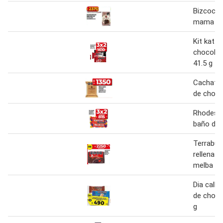
Bizcochu
mama co
Kit kat o
chocolat
41.5 g
Cachafaz
de choco
Rhodesia
baño de 
Terrabusi
rellenas
melba 36
Dia calle
de chocol
g