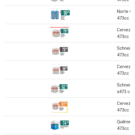
Norte Ce
473cc.
Cerveza 
473cc
Schneide
473cc
Cerveza 
473cc
Schneide
x473 cc
Cerveza 
473cc.
Quilmes 
473cc.