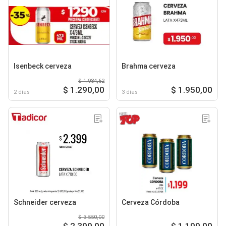
Isenbeck cerveza
Brahma cerveza
$ 1.984,62
$ 1.290,00
$ 1.950,00
2 días
3 días
Schneider cerveza
Cerveza Córdoba
$ 3.550,00
$ 2.399,00
$ 1.199,00