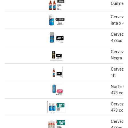
Quilmes 
Cerveza 
lata x 47
Cerveza 
473cc
Cerveza 
Negra x 
Cerveza 
1lt
Norte Ce
473 cc
Cerveza 
473 cc
Cerveza 
473cc