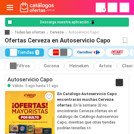
!
Descarga nuestra aplicación 📲
Todas las ofertas
Cerveza
Autoservicio Capo
Ofertas Cerveza en Autoservicio Capo
Tiendas
1
Filtros
Corona
Heineken
Artois
Clasi
Autoservicio Capo
Válido: 5 ago hasta 11 ago
En Catálogo Autoservicio Capo
encontrarás muchas Cerveza
ofertas.
En la semana 32 no
encontrarás Cerveza ofertas en el
catálogo de Catálogo Autoservicio
Capo, mientras que otras tiendas
podrían tenerlas.👀