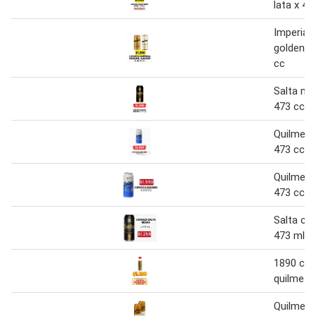
lata x 47
Imperial
golden-l
cc
Salta ne
473 cc
Quilmes 
473 cc
Quilmes 
473 cc
Salta ce
473 ml
1890 cer
quilmes 
Quilmes 