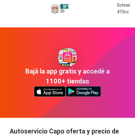
Schneide
473cc.
Bajá la app gratis y accedé a
1100+ tiendas
Autoservicio Capo oferta y precio de