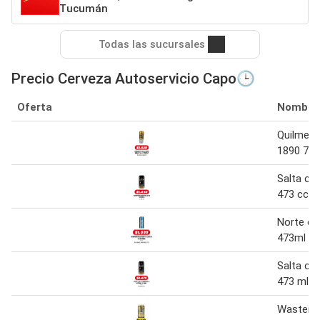
Tucumán
Todas las sucursales
Precio Cerveza Autoservicio Capo🕒
Oferta
Nombre
Quilmes 
1890 71
Salta ce
473 cc
Norte ce
473ml
Salta ce
473 ml
Wasteine