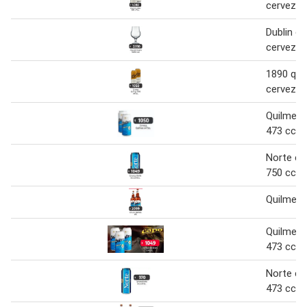
cerveza 
Dublin c
cerveza
1890 qui
cerveza 
Quilmes 
473 cc
Norte ce
750 cc.
Quilmes 
Quilmes 
473 cc
Norte ce
473 cc