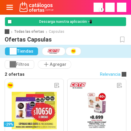
!
Descarga nuestra aplicación 📲
Todas las ofertas
Capsulas
Ofertas Capsulas
Tiendas
Filtros
Agregar
2 ofertas
Relevancia
-29%