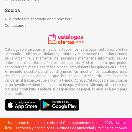
Socios
¿Te interesaría asociarte con nosotros?
Contactanos
Catalogosofertas.com.ar recopila todos los catálogos actuales, ofertas
semanales, folletos publicitarios, revistas y encartes de todas las tiendas
de la Argentina diariamente. Así podemos mantenerte informado de las
promociones de los catálogos, descuentos y ofertas para que podás
encontrar fácilmente esa oferta o descuento durante las gangas en tu área.
A menudo nuestro portal es el primero en mostrar los catálogos más
recientes, incluso antes de que lleguen a tu buzón. Obviamente podés
verlos en el trabajo, escuela o en la tienda. Agregá Catalogosofertas.com.ar
a tus favoritos y ahorrá muchísimo tiempo y dinero. Además, al leer folletos
digitales contribuís a reducir el desperdicio de papel, lo cual es bueno para
el ambiente.
Se reservan todos los derechos © Catalogosofertas.com.ar 2026 |
Aviso
legal
|
Términos y condiciones
|
Políticas de privacidad
|
Política de cookies