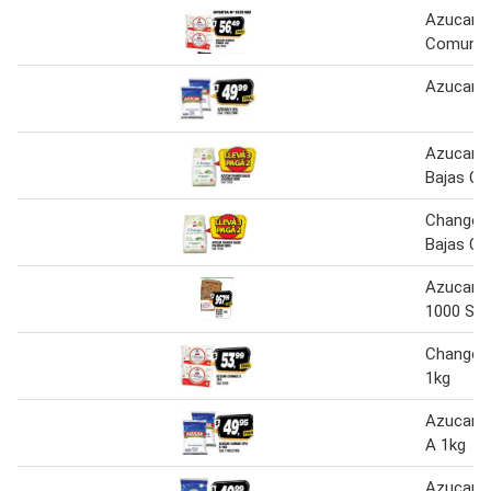
Azucar 
Comun 1
Azucar X
Azucar 
Bajas Ca
Chango 
Bajas Ca
Azucar 
1000 So
Chango 
1kg
Azucar 
A 1kg
Azucar x