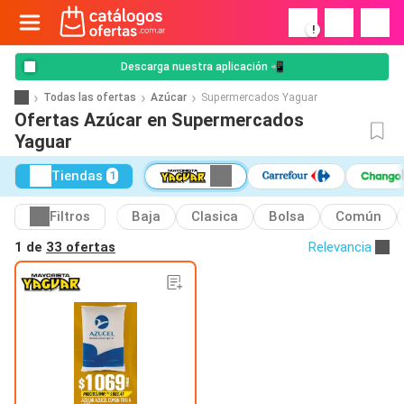
!
Descarga nuestra aplicación 📲
Todas las ofertas
Azúcar
Supermercados Yaguar
Ofertas Azúcar en Supermercados
Yaguar
Tiendas
1
Filtros
Baja
Clasica
Bolsa
Común
1 de
33 ofertas
Relevancia