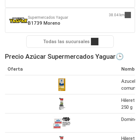
38.04 km
Supermercados Yaguar
B1739 Moreno
Todas las sucursales
Precio Azúcar Supermercados Yaguar🕒
Oferta
Nombre
Azucel a
comun ti
Hileret a
250 g
Domino a
Hileret a