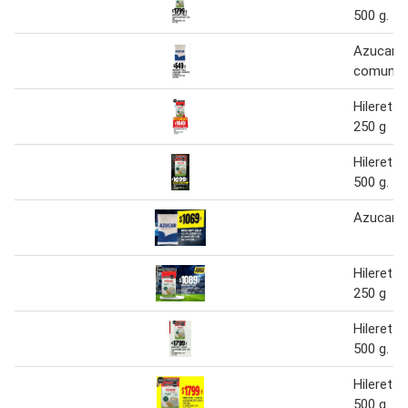
500 g.
Azucar a
comun ti
Hileret a
250 g
Hileret l
500 g.
Azucar 
Hileret l
250 g
Hileret a
500 g.
Hileret l
500 g.