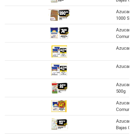
Bajas Ca
Azucar 
1000 So
Azucar A
Comun T
Azucar
Azucar x
Azucar Hi
500g
Azucar A
Comun T
Azucar 
Bajas Ca