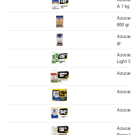
A 1 kg.
Azucar 
800 gr.
Azucar L
gr.
Azucar E
Light 50
Azucar hi
Azucar
Azucar x
Azucar 