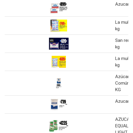
Azucar d
La muñec
kg
San remo
kg
La muñec
kg
Azúcar A
Común Ti
KG
Azucar 1
AZUCAR
EQUALS
LIGHT X