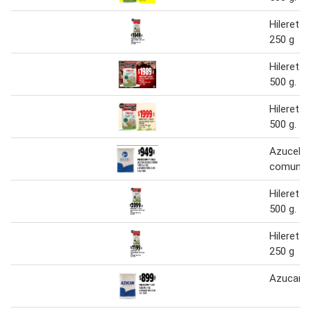
Hileret l
250 g
Hileret l
500 g.
Hileret a
500 g.
Azucel a
comun ti
Hileret l
500 g.
Hileret a
250 g
Azucar 1