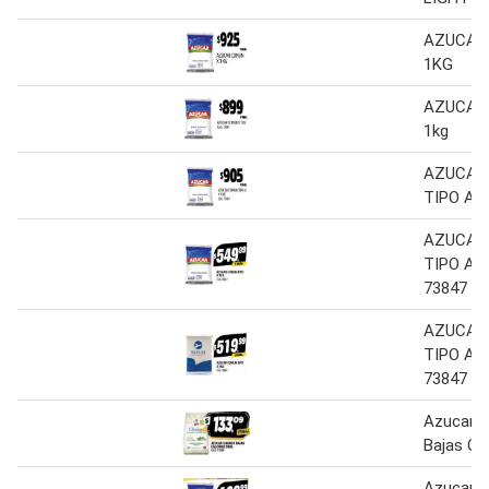
AZUCAR
1KG
AZUCAR
1kg
AZUCAR
TIPO A 
AZUCAR
TIPO A 1
73847
AZUCAR
TIPO A 1
73847
Azucar 
Bajas Ca
Azucar 