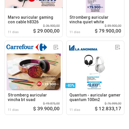
Marvo auricular gaming
Stromberg auricular
con cable h8326
vincha quiet white
$ 36.900,00
$ 89.900,00
$ 29.000,00
$ 79.900,00
11 días
11 días
-83%
Stromberg auricular
Quantum - auricular gamer
vincha bt suad
quantum 100m2
$ 49.875,00
$ 76.999,00
$ 39.900,00
$ 12.833,17
11 días
11 días