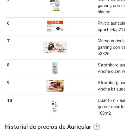
gaming con cabl
blanco
6
Philco auricular 
sport 94ap21tw
7
Marvo auricular
gaming con cabl
h8326
8
Stromberg auricu
vincha quiet whi
9
Stromberg auricu
vincha bt suad
10
Quantum - auricu
gamer quantum
100m2
Historial de precios de Auricular 🕒