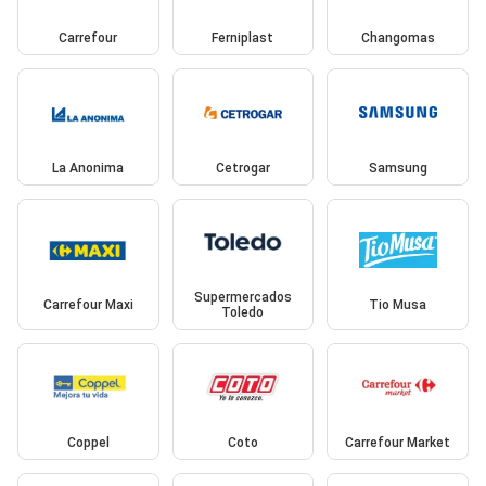
Carrefour
Ferniplast
Changomas
La Anonima
Cetrogar
Samsung
Supermercados
Carrefour Maxi
Tio Musa
Toledo
Coppel
Coto
Carrefour Market