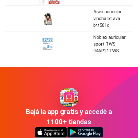
Aiwa auricular
vincha bt ava
btt501c
Noblex auricular
sport TWS
94AP21TWS
Bajá la app gratis y accedé a
1100+ tiendas