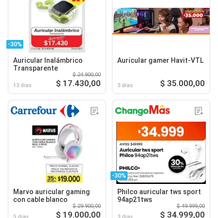
-30%
Auricular Inalámbrico
Auricular gamer Havit-VTL
Transparente
$ 24.900,00
$ 17.430,00
$ 35.000,00
13 días
3 días
-30%
Marvo auricular gaming
Philco auricular tws sport
con cable blanco
94ap21tws
$ 29.900,00
$ 49.999,00
$ 19.000,00
$ 34.999,00
5 días
3 días