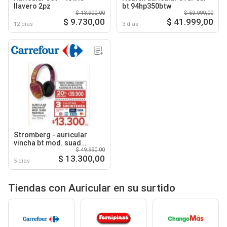
llavero 2pz
bt 94hp350btw
$ 13.900,00
$ 59.999,00
$ 9.730,00
$ 41.999,00
12 días
3 días
Stromberg - auricular
vincha bt mod. suad
$ 49.990,00
naranja
$ 13.300,00
5 días
Tiendas con Auricular en su surtido