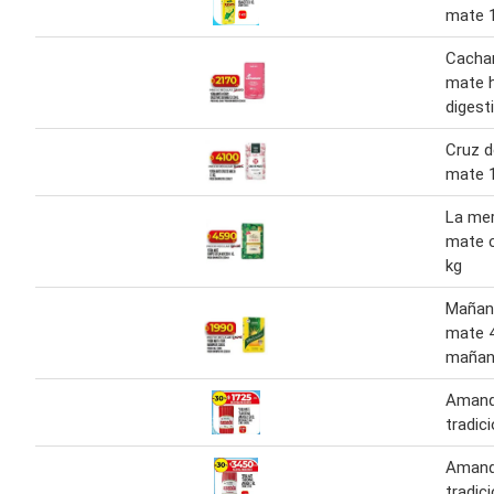
mate 1
Cacha
mate h
digest
Cruz d
mate 1
La mer
mate 
kg
Mañani
mate 4
mañani
Amand
tradici
Amand
tradici