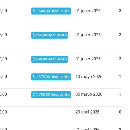
0,00
01 junio 2026
30 ju
$ 1.640,00 Descuento
5,00
01 junio 2026
30 ju
$ 255,00 Descuento
0,00
01 junio 2026
30 ju
$ 630,00 Descuento
5,00
13 mayo 2026
19 m
$ 1.375,00 Descuento
5,00
06 mayo 2026
11 m
$ 1.790,00 Descuento
0,00
29 abril 2026
04 m
0,00
21 abril 2026
30 ab