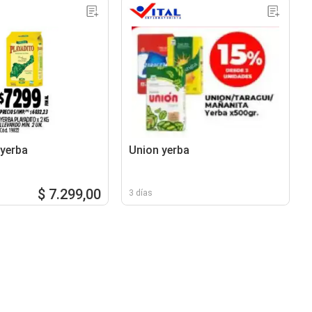
 yerba
Union yerba
$ 7.299,00
3 días