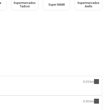
a
Supermercados
Supermercados
Super MAMI
Tadicor
Aiello
0.25 km
0.30 km