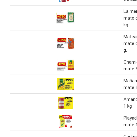
La mer
mate 
kg
Matea
mate c
g.
Chami
mate 5
Mañani
mate 1
Amand
1 kg
Playad
mate 1
Cacha