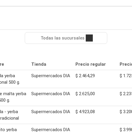
Todas las sucursales
re
Tienda
Precio regular
Preci
a yerba
Supermercados DIA
$ 2.464,29
$ 1.72
onal 500 g.
e malta yerba
Supermercados DIA
$ 2.625,00
$ 2.23
00 g.
a - yerba
Supermercados DIA
$ 4.923,08
$ 3.20
radicional
ito yerba
Supermercados DIA
$ 3.99