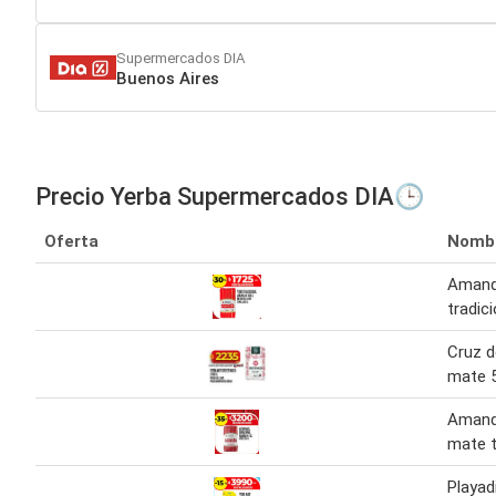
Supermercados DIA
Buenos Aires
Precio Yerba Supermercados DIA🕒
Oferta
Nomb
Amand
tradici
Cruz d
mate 5
Amand
mate t
Playad