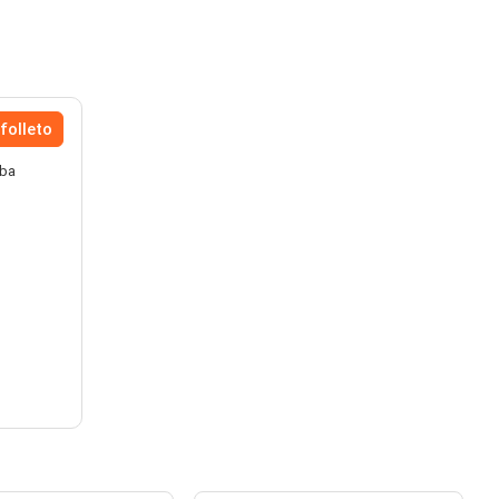
folleto
rba