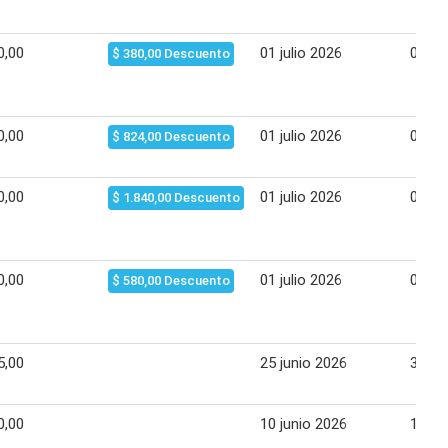
0,00
01 julio 2026
01 ag
$ 380,00 Descuento
0,00
01 julio 2026
01 ag
$ 824,00 Descuento
0,00
01 julio 2026
01 ag
$ 1.840,00 Descuento
0,00
01 julio 2026
01 ag
$ 580,00 Descuento
5,00
25 junio 2026
30 ju
0,00
10 junio 2026
15 ju