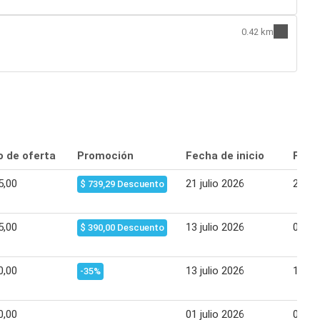
0.42 km
o de oferta
Promoción
Fecha de inicio
Fecha
5,00
21 julio 2026
27 jul
$ 739,29 Descuento
5,00
13 julio 2026
02 ag
$ 390,00 Descuento
0,00
13 julio 2026
15 jul
-35%
0,00
01 julio 2026
06 jul