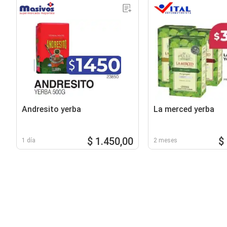
Andresito yerba
La merced yerba
$ 1.450,00
$
1 día
2 meses