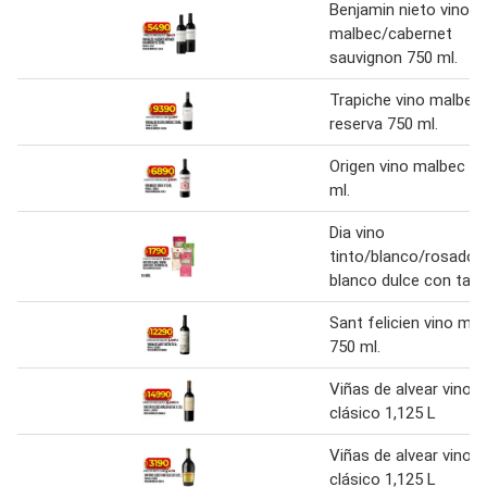
Benjamin nieto vino
malbec/cabernet
sauvignon 750 ml.
Trapiche vino malbec
reserva 750 ml.
Origen vino malbec 7
ml.
Dia vino
tinto/blanco/rosado/
blanco dulce con tapa
Sant felicien vino ma
750 ml.
Viñas de alvear vino t
clásico 1,125 L
Viñas de alvear vino t
clásico 1,125 L