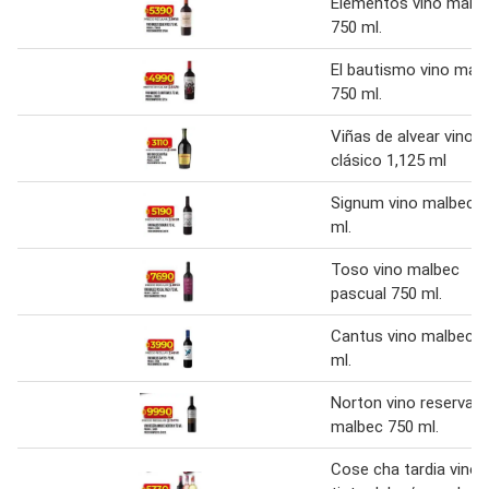
Elementos vino malb
750 ml.
El bautismo vino mal
750 ml.
Viñas de alvear vino t
clásico 1,125 ml
Signum vino malbec 
ml.
Toso vino malbec
pascual 750 ml.
Cantus vino malbec 7
ml.
Norton vino reserva
malbec 750 ml.
Cose cha tardia vino