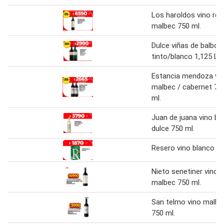
Los haroldos vino res
malbec 750 ml.
Dulce viñas de balbo 
tinto/blanco 1,125 L
Estancia mendoza vi
malbec / cabernet 75
ml.
Juan de juana vino bl
dulce 750 ml.
Resero vino blanco 1 l
Nieto senetiner vino
malbec 750 ml.
San telmo vino malbe
750 ml.