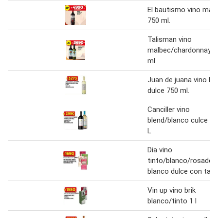
El bautismo vino mal
750 ml.
Talisman vino
malbec/chardonnay 7
ml.
Juan de juana vino bl
dulce 750 ml.
Canciller vino
blend/blanco culce 1,
L
Dia vino
tinto/blanco/rosado/
blanco dulce con tapa
Vin up vino brik
blanco/tinto 1 l