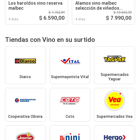
Los haroldos vino reserva
Alamos vino malbec
malbec
selección de viñedos
$ 7.752,94
$ 10.653,33
alamos
$ 6.590,00
$ 7.990,00
4 días
4 días
Tiendas con Vino en su surtido
Supermercados
Diarco
Supermayorista Vital
Yaguar
Cooperativa Obrera
Coto
Supermercados Vea