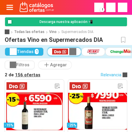
!
Descarga nuestra aplicación 📲
Todas las ofertas
Vino
Supermercados DIA
Ofertas Vino en Supermercados DIA
Tiendas
1
Filtros
Agregar
2 de
156 ofertas
Relevancia
-15%
-25%