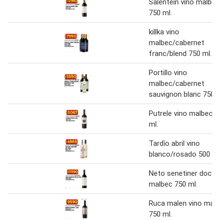
Salentein vino malbec
750 ml.
killka vino
malbec/cabernet
franc/blend 750 ml.
Portillo vino
malbec/cabernet
sauvignon blanc 750 m
Putrele vino malbec 7
ml.
Tardi̇o abril vino
blanco/rosado 500 ml
Neto senetiner doc v
malbec 750 ml.
Ruca malen vino mal
750 ml.