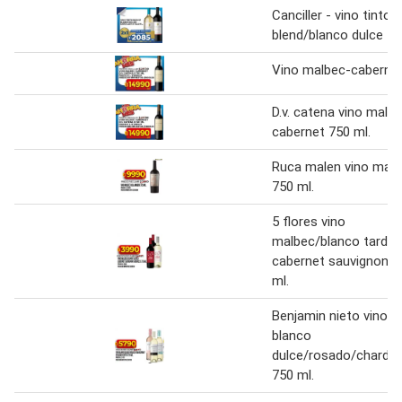
Canciller - vino tinto
blend/blanco dulce
Vino malbec-caberne
D.v. catena vino malb
cabernet 750 ml.
Ruca malen vino mal
750 ml.
5 flores vino
malbec/blanco tardio
cabernet sauvignon 7
ml.
Benjamin nieto vino
blanco
dulce/rosado/chardo
750 ml.