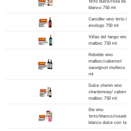
tinto dulce/rosa do/
blanco 750 ml.
Canciller vino tinto bl
enologo 750 ml.
Viñas del tango vino
malbec 750 ml.
Rebelde vino
malbec/cabernet
sauvignon muñeco 7
ml.
Dulce chenin vino
chardonnay/ caberne
malbec 750 ml.
Dia vino
tinto/blanco/rosado/
blanco dulce con tapa